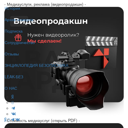
- Медиауслуги, реклама (видеопродакшн) -
История
Архив номеров
Подписка
Сотрудничество
Отзывы
ЭНЦИКЛОПЕДИЯ БЕЗОПАСНИКА
LEAK-БЕЗ
О НАС
- Стоимость медиауслуг (открыть PDF) -