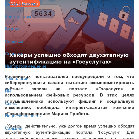
Банки и финтех
Криптоактивы
Бизнес
Сервисы
Соцсети
Импортозамещение
Российских пользователей предупредили о том, что
Технологии
киберпреступники начали пытаться скомпрометировать
учётные записи на портале «Госуслуги» с
ИИ
использованием фейковых ресурсов. В этих целях
злоумышленники используют фишинг и социальную
Связь
инженерию, сообщила интернет-аналитик компании
«Газинформсервис» Марина Пробетс.
Нацбезопасность
«Хакеры, действительно, уже долгое время успешно обходят
Санкции
двухэтапную аутентификацию портала "Госуслуги". Для
этого киберпреступники активно используют не только