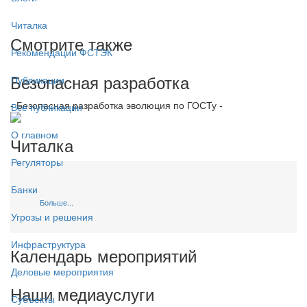
Читалка
Смотрите также
Рекомендации ФСТЭК
Безопасная разработка
Публикации
- Безопасная разработка эволюция по ГОСТу -
Все публикации
О главном
Читалка
Регуляторы
Банки
Больше...
Угрозы и решения
Инфраструктура
Календарь мероприятий
Деловые мероприятия
Наши медиауслуги
Субъекты