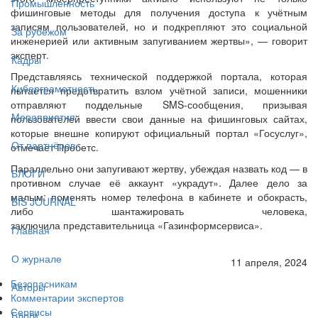
Промышленность
фишинговые методы для получения доступа к учётным
записям пользователей, но и подкрепляют это социальной
За рубежом
инженерией или активным запугиванием жертвы», — говорит
эксперт.
Кадры
Представляясь технической поддержкой портала, которая
Киберграмотность
пытается предотвратить взлом учётной записи, мошенники
отправляют поддельные SMS-сообщения, призывая
Мероприятия
пользователей ввести свои данные на фишинговых сайтах,
которые внешне копируют официальный портал «Госуслуг»,
От партнёров
отмечает Пробетс.
Параллельно они запугивают жертву, убеждая назвать код — в
БЛОГИ
противном случае её аккаунт «украдут». Далее дело за
малым: поменять номер телефона в кабинете и обокрасть,
BIS JOURNAL
либо шантажировать человека,
заключила представительница «Газинформсервиса».
Главная
О журнале
11 апреля, 2024
Безопасникам
Авторы
Комментарии экспертов
Сервисы
Блоги