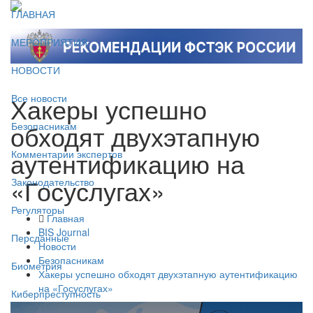
ГЛАВНАЯ
МЕРОПРИЯТИЯ
НОВОСТИ
Хакеры успешно
Все новости
обходят двухэтапную
Безопасникам
аутентификацию на
Комментарии экспертов
«Госуслугах»
Законодательство
Регуляторы
Главная
BIS Journal
Персданные
Новости
Безопасникам
Биометрия
Хакеры успешно обходят двухэтапную аутентификацию
на «Госуслугах»
Киберпреступность