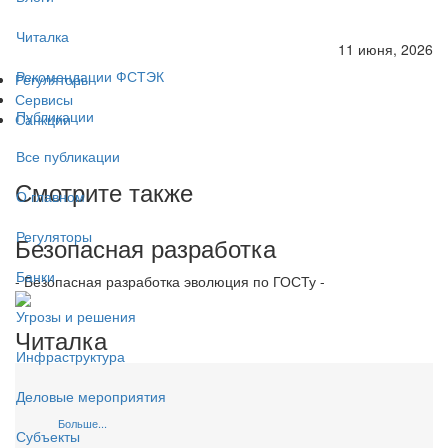
Читалка
11 июня, 2026
Рекомендации ФСТЭК
Регуляторы
Сервисы
Публикации
Санкции
Все публикации
Смотрите также
О главном
Регуляторы
Безопасная разработка
Банки
- Безопасная разработка эволюция по ГОСТу -
Угрозы и решения
Читалка
Инфраструктура
Деловые мероприятия
Больше...
Субъекты