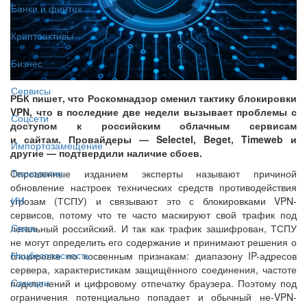
Банки и финтех
Криптоактивы
Бизнес
Сервисы
РБК пишет, что Роскомнадзор сменил тактику блокировки
VPN, что в последние две недели вызывает проблемы с
Соцсети
доступом к российским облачным сервисам
и сайтам. Провайдеры — Selectel, Beget, Timeweb и
Импортозамещение
другие — подтвердили наличие сбоев.
Технологии
Опрошенные изданием эксперты называют причиной
обновление настроек технических средств противодействия
ИИ
угрозам (ТСПУ) и связывают это с блокировками VPN-
сервисов, потому что те часто маскируют свой трафик под
Связь
легальный российский. И так как трафик зашифрован, ТСПУ
не могут определить его содержание и принимают решения о
Нацбезопасность
блокировке по косвенным признакам: диапазону IP-адресов
сервера, характеристикам защищённого соединения, частоте
Санкции
подключений и цифровому отпечатку браузера. Поэтому под
ограничения потенциально попадает и обычный не-VPN-