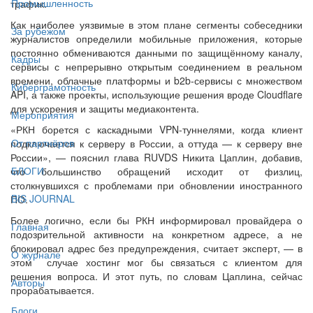
Промышленность
трафик.
Как наиболее уязвимые в этом плане сегменты собеседники
За рубежом
журналистов определили мобильные приложения, которые
постоянно обмениваются данными по защищённому каналу,
Кадры
сервисы с непрерывно открытым соединением в реальном
времени, облачные платформы и b2b‑сервисы с множеством
Киберграмотность
API, а также проекты, использующие решения вроде Cloudflare
для ускорения и защиты медиаконтента.
Мероприятия
«РКН борется с каскадными VPN-туннелями, когда клиент
От партнёров
подключается к серверу в России, а оттуда — к серверу вне
России», — пояснил глава RUVDS Никита Цаплин, добавив,
БЛОГИ
что большинство обращений исходит от физлиц,
столкнувшихся с проблемами при обновлении иностранного
BIS JOURNAL
ПО.
Более логично, если бы РКН информировал провайдера о
Главная
подозрительной активности на конкретном адресе, а не
блокировал адрес без предупреждения, считает эксперт, — в
О журнале
этом случае хостинг мог бы связаться с клиентом для
решения вопроса. И этот путь, по словам Цаплина, сейчас
Авторы
прорабатывается.
Блоги