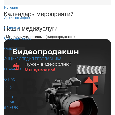
История
Календарь мероприятий
Архив номеров
Наши медиауслуги
Подписка
- Медиауслуги, реклама (видеопродакшн) -
Сотрудничество
Отзывы
ЭНЦИКЛОПЕДИЯ БЕЗОПАСНИКА
LEAK-БЕЗ
О НАС