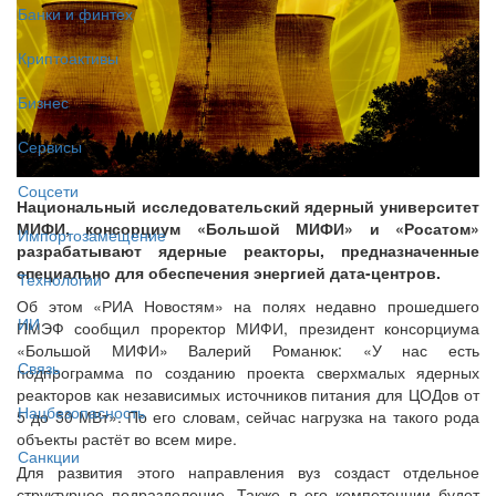
Банки и финтех
Криптоактивы
Бизнес
Сервисы
Соцсети
Национальный исследовательский ядерный университет
МИФИ, консорциум «Большой МИФИ» и «Росатом»
Импортозамещение
разрабатывают ядерные реакторы, предназначенные
специально для обеспечения энергией дата-центров.
Технологии
Об этом «РИА Новостям» на полях недавно прошедшего
ИИ
ПМЭФ сообщил проректор МИФИ, президент консорциума
«Большой МИФИ» Валерий Романюк: «У нас есть
Связь
подпрограмма по созданию проекта сверхмалых ядерных
реакторов как независимых источников питания для ЦОДов от
Нацбезопасность
5 до 50 МВт». По его словам, сейчас нагрузка на такого рода
объекты растёт во всем мире.
Санкции
Для развития этого направления вуз создаст отдельное
структурное подразделение. Также в его компетенции будет