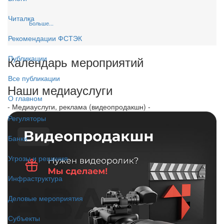
Читалка
Больше...
Рекомендации ФСТЭК
Календарь мероприятий
Публикации
Все публикации
Наши медиауслуги
О главном
- Медиауслуги, реклама (видеопродакшн) -
Регуляторы
Банки
Угрозы и решения
Инфраструктура
Деловые мероприятия
Субъекты