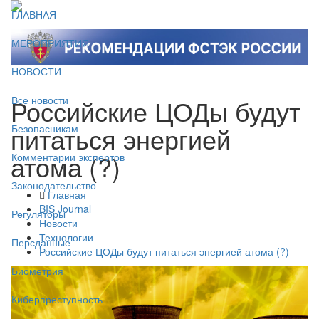
ГЛАВНАЯ
МЕРОПРИЯТИЯ
НОВОСТИ
Российские ЦОДы будут
Все новости
питаться энергией
Безопасникам
атома (?)
Комментарии экспертов
Законодательство
Главная
BIS Journal
Регуляторы
Новости
Технологии
Персданные
Российские ЦОДы будут питаться энергией атома (?)
Биометрия
Киберпреступность