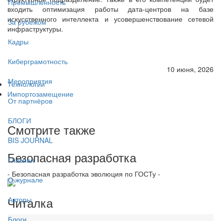
Промышленность
входить оптимизация работы дата-центров на базе
искусственного интеллекта и усовершенствование сетевой
За рубежом
инфраструктуры.
Кадры
Киберграмотность
10 июня, 2026
Мероприятия
Технологии
Импортозамещение
От партнёров
БЛОГИ
Смотрите также
BIS JOURNAL
Безопасная разработка
Главная
- Безопасная разработка эволюция по ГОСТу -
О журнале
Читалка
Авторы
Блоги