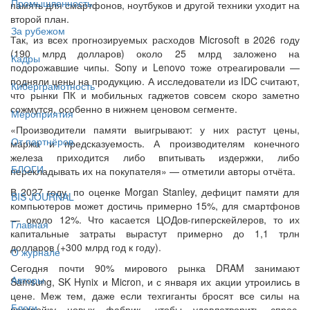
Промышленность
память для смартфонов, ноутбуков и другой техники уходит на
второй план.
За рубежом
Так, из всех прогнозируемых расходов Microsoft в 2026 году
(190 млрд долларов) около 25 млрд заложено на
Кадры
подорожавшие чипы. Sony и Lenovo тоже отреагировали —
подняли цены на продукцию. А исследователи из IDC считают,
Киберграмотность
что рынки ПК и мобильных гаджетов совсем скоро заметно
сожмутся, особенно в нижнем ценовом сегменте.
Мероприятия
«Производители памяти выигрывают: у них растут цены,
От партнёров
маржа и предсказуемость. А производителям конечного
железа приходится либо впитывать издержки, либо
БЛОГИ
перекладывать их на покупателя» — отметили авторы отчёта.
В 2027 году, по оценке Morgan Stanley, дефицит памяти для
BIS JOURNAL
компьютеров может достичь примерно 15%, для смартфонов
— около 12%. Что касается ЦОДов-гиперскейлеров, то их
Главная
капитальные затраты вырастут примерно до 1,1 трлн
долларов (+300 млрд год к году).
О журнале
Сегодня почти 90% мирового рынка DRAM занимают
Авторы
Samsung, SK Hynix и Micron, и с января их акции утроились в
цене. Меж тем, даже если техгиганты бросят все силы на
Блоги
постройку новых фабрик, чтобы удовлетворить спрос,