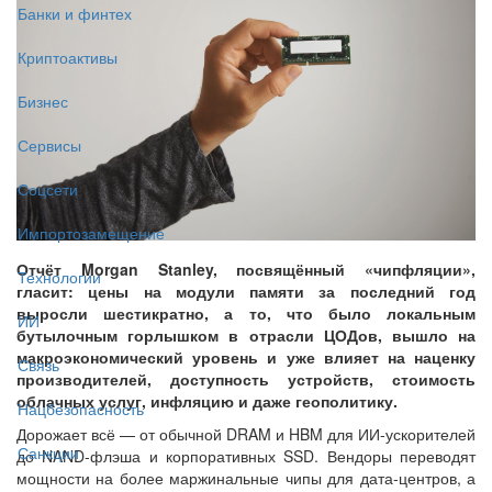
Банки и финтех
Криптоактивы
Бизнес
Сервисы
Соцсети
Импортозамещение
Отчёт Morgan Stanley, посвящённый «чипфляции»,
Технологии
гласит: цены на модули памяти за последний год
выросли шестикратно, а то, что было локальным
ИИ
бутылочным горлышком в отрасли ЦОДов, вышло на
макроэкономический уровень и уже влияет на наценку
Связь
производителей, доступность устройств, стоимость
облачных услуг, инфляцию и даже геополитику.
Нацбезопасность
Дорожает всё — от обычной DRAM и HBM для ИИ-ускорителей
Санкции
до NAND-флэша и корпоративных SSD. Вендоры переводят
мощности на более маржинальные чипы для дата-центров, а