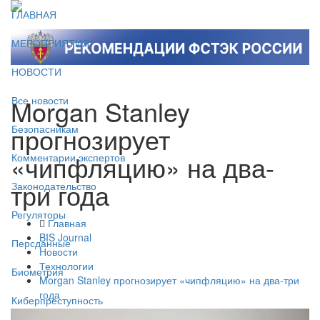
ГЛАВНАЯ
МЕРОПРИЯТИЯ
НОВОСТИ
Morgan Stanley
Все новости
прогнозирует
Безопасникам
«чипфляцию» на два-
Комментарии экспертов
три года
Законодательство
Регуляторы
Главная
BIS Journal
Персданные
Новости
Технологии
Биометрия
Morgan Stanley прогнозирует «чипфляцию» на два-три
года
Киберпреступность