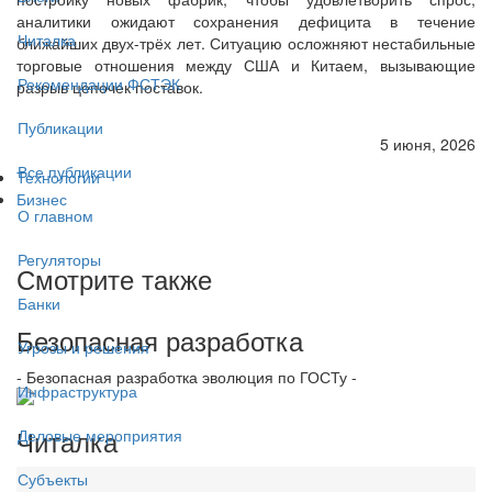
аналитики ожидают сохранения дефицита в течение
Читалка
ближайших двух-трёх лет. Ситуацию осложняют нестабильные
торговые отношения между США и Китаем, вызывающие
Рекомендации ФСТЭК
разрыв цепочек поставок.
Публикации
5 июня, 2026
Все публикации
Технологии
Бизнес
О главном
Регуляторы
Смотрите также
Банки
Безопасная разработка
Угрозы и решения
- Безопасная разработка эволюция по ГОСТу -
Инфраструктура
Читалка
Деловые мероприятия
Субъекты