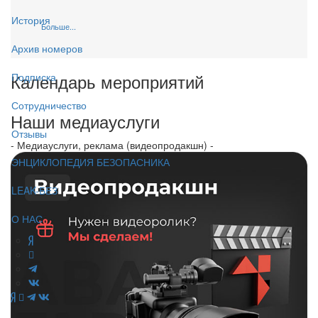
История
Больше...
Архив номеров
Календарь мероприятий
Подписка
Сотрудничество
Наши медиауслуги
Отзывы
- Медиауслуги, реклама (видеопродакшн) -
ЭНЦИКЛОПЕДИЯ БЕЗОПАСНИКА
LEAK-БЕЗ
О НАС