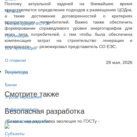
Поэтому актуальной задачей на ближайшее время
представляется определение подходов к размещению ЦОДов,
Читалка
а также достижение договоренностей о критериях
приоритизации потребителей. Важно также обеспечить
Рекомендации ФСТЭК
формирование справедливого уровня энерготарифов для
этого типа потребителей, с тем чтобы была обеспечена
Публикации
компенсация затрат на строительство генерации и
электросети», — резюмировал представитель СО ЕЭС.
Все публикации
О главном
29 мая, 2026
Технологии
Регуляторы
Банки
Смотрите также
Угрозы и решения
Безопасная разработка
Инфраструктура
- Безопасная разработка эволюция по ГОСТу -
Деловые мероприятия
Субъекты