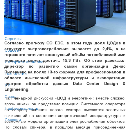
Банки и финтех
Криптоактивы
Бизнес
Сервисы
Согласно прогнозу СО ЕЭС, в этом году доля ЦОДов в
структуре энергопотребления вырастет до 2,4%, а на
Соцсети
горизонте пяти лет совокупный объём потребляемой ими
мощности может достичь 15,3 ГВт. Об этом рассказал
Импортозамещение
директор по развитию самой организации Денис
Пилениекс на полях 13-го форума для профессионалов в
Технологии
области инженерной инфраструктуры и эксплуатации
центров обработки данных Data Center Design &
ИИ
Engineering.
Связь
На пленарной дискуссии «ЦОД и энергетики: вместе сложно,
врозь никак» он представил позицию Системного оператора
Нацбезопасность
по вопросу влияния нового сектора высокотехнологичных
вычислений на состояние энергетической инфраструктуры и
Санкции
возможные модели организации электроснабжения объектов.
По словам спикера, в прошлом месяце присоединённая