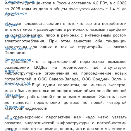
Промышленность
мощность дата-центров в России составила 4,2 ГВт, а с 2022
по 2025 годы их доля в общем пуле увеличилась с 1,4 % до
За рубежом
2,2%.
«Главная сложность состоит в том, что все эти потребители
Кадры
тяготеют либо к размещению в регионах с низкими тарифами
на электроэнергию, либо в регионах с интенсивным ростом
Киберграмотность
электропотребления. При этом зачастую обе тенденции
характерны для одних и тех же территорий», — указал
Мероприятия
Пилениекс.
От партнёров
И добавил, что в краткосрочной перспективе возможно
размещение ЦОДов на территориях, где отсутствуют
БЛОГИ
инфраструктурные ограничения на присоединение новых
потребителей: в ОЭС Северо-Запада, ОЭС Средней Волги и
BIS JOURNAL
ОЭС Урала. Ещё одним вариантом, по мнению эксперта,
может быть строительство операторами объектов собственной
Главная
генерации, работающей в автономном режиме. Желательным
же является подключение центров по новой, четвёртой
О журнале
категории надёжности.
«В среднесрочной перспективе нам надо чётко увязать
Авторы
развитие энергетической инфраструктуры с потребностями
нового сегмента экономики, понять, что и для чего мы строим.
Блоги