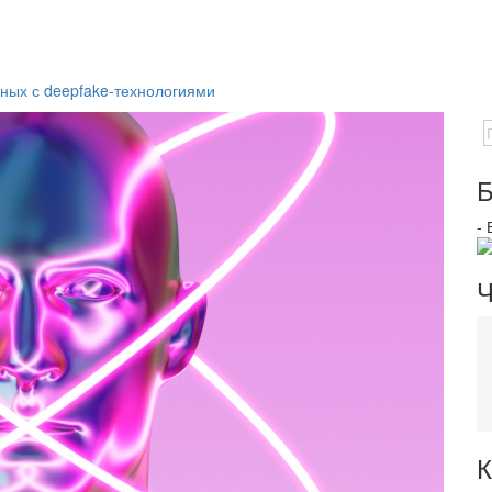
ных с deepfake-технологиями
Б
-
Ч
К