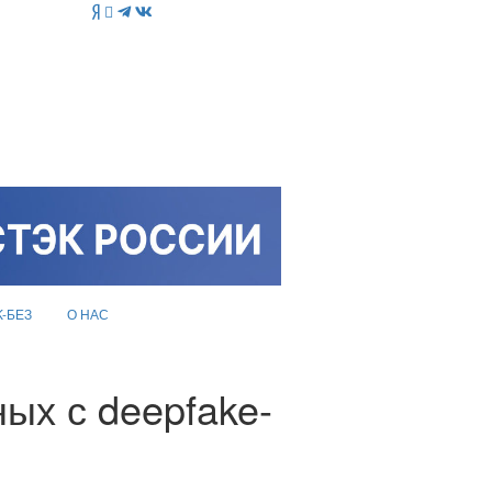
K-БЕЗ
О НАС
ых с deepfake-