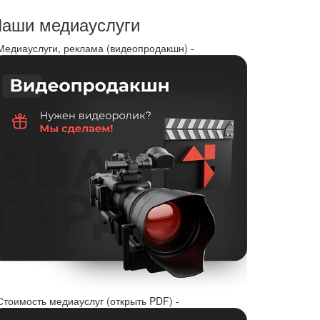
аши медиауслуги
 Медиауслуги, реклама (видеопродакшн) -
Стоимость медиауслуг (открыть PDF) -