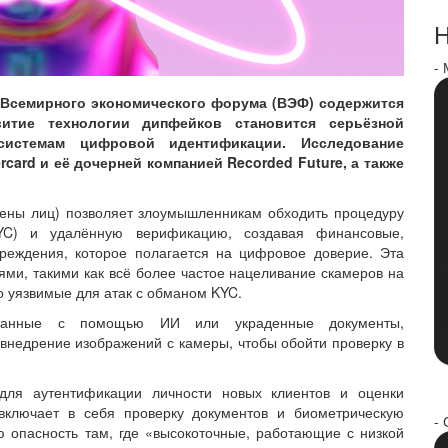
Н
-
и Всемирного экономического форума (ВЭФ) содержится
итие технологии дипфейков становится серьёзной
истемам цифровой идентификации. Исследование
card и её дочерней компанией Recorded Future, а также
ены лиц) позволяет злоумышленникам обходить процедуру
 KYC) и удалённую верификацию, создавая финансовые,
реждения, которое полагается на цифровое доверие. Эта
ми, такими как всё более частое нацеливание скамеров на
 уязвимые для атак с обманом KYC.
рованные с помощью ИИ или украденные документы,
внедрение изображений с камеры, чтобы обойти проверку в
для аутентификации личности новых клиентов и оценки
включает в себя проверку документов и биометрическую
- 
 опасность там, где «высокоточные, работающие с низкой