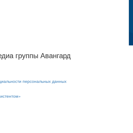
Медиа группы Авангард
циальности персональных данных
систентом»