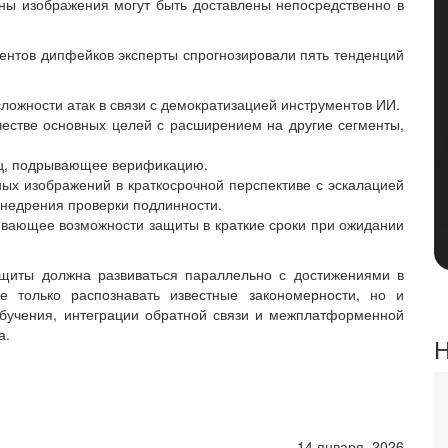
ны изображения могут быть доставлены непосредственно в
ентов дипфейков эксперты спрогнозировали пять тенденций
ложности атак в связи с демократизацией инструментов ИИ.
честве основных целей с расширением на другие сегменты,
иц, подрывающее верификацию.
ых изображений в краткосрочной перспективе с эскалацией
внедрения проверки подлинности.
ивающее возможности защиты в краткие сроки при ожидании
ащиты должна развиваться параллельно с достижениями в
 только распознавать известные закономерности, но и
бучения, интеграции обратной связи и межплатформенной
а.
Н
14 января, 2026