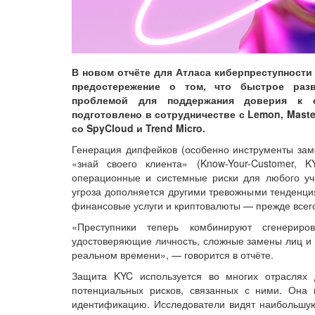
В новом отчёте для Атласа киберпреступност
предостережение о том, что быстрое разв
проблемой для поддержания доверия к с
подготовлено в сотрудничестве с Lemon, Master
со SpyCloud и Trend Micro.
Генерация дипфейков (особенно инструменты зам
«знай своего клиента» (Know-Your-Customer,
операционные и системные риски для любого уч
угроза дополняется другими тревожными тенденция
финансовые услуги и криптовалюты — прежде всего
«Преступники теперь комбинируют сгенери
удостоверяющие личность, сложные замены лиц и 
реальном времени», — говорится в отчёте.
Защита KYC используется во многих отраслях 
потенциальных рисков, связанных с ними. Она 
идентификацию. Исследователи видят наибольшую