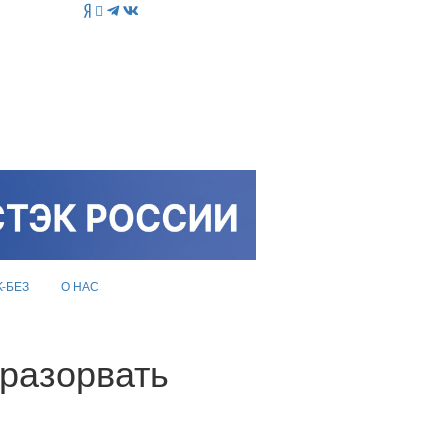
K-БЕЗ
О НАС
разорвать