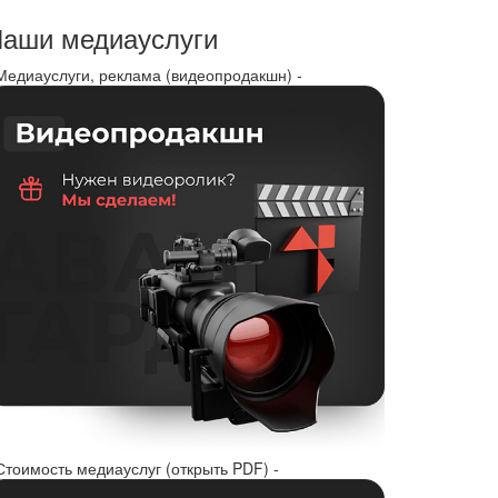
аши медиауслуги
 Медиауслуги, реклама (видеопродакшн) -
Стоимость медиауслуг (открыть PDF) -