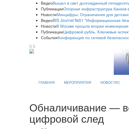
Видео
Вышел в свет долгожданный пятидесяты
Публикации
Опорная инфраструктура банков в
Новости
Минцифры: Ограничения для детских
Видео
BIS Journal №51 "Информационная без
Новости
В Москве прошла вторая инженерная
Публикации
Цифровой рубль. Ключевые аспек
События
Конференция по сетевой безопаснос
ГЛАВНАЯ
МЕРОПРИЯТИЯ
НОВОСТИ
Обналичивание — в
цифровой след