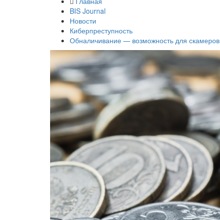
Главная
BIS Journal
Новости
Киберпреступность
Обналичивание — возможность для скамеров