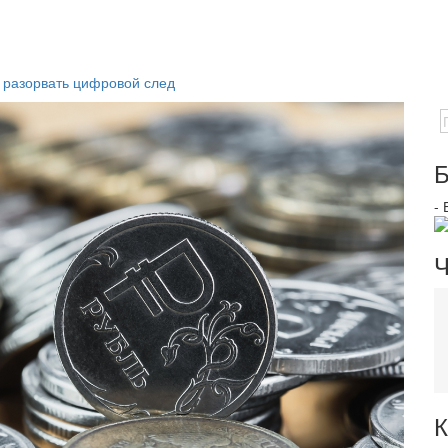
 разорвать цифровой след
Б
-
Ч
К