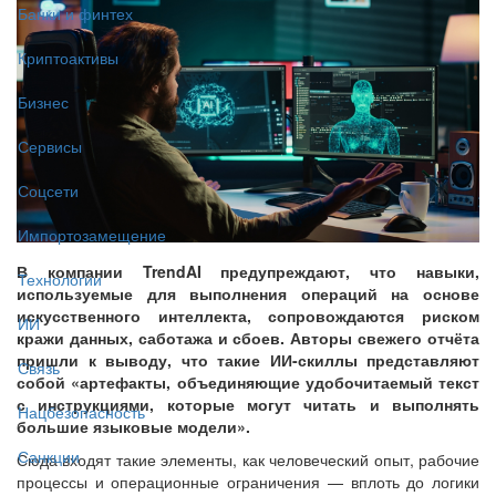
Банки и финтех
Криптоактивы
Бизнес
Сервисы
Соцсети
Импортозамещение
В компании TrendAI предупреждают, что навыки,
Технологии
используемые для выполнения операций на основе
искусственного интеллекта, сопровождаются риском
ИИ
кражи данных, саботажа и сбоев. Авторы свежего отчёта
пришли к выводу, что такие ИИ-скиллы представляют
Связь
собой «артефакты, объединяющие удобочитаемый текст
с инструкциями, которые могут читать и выполнять
Нацбезопасность
большие языковые модели».
Санкции
Сюда входят такие элементы, как человеческий опыт, рабочие
процессы и операционные ограничения — вплоть до логики