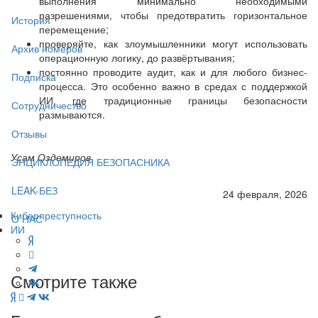
выполнения минимально необходимыми
разрешениями, чтобы предотвратить горизонтальное
История
перемещение;
проверяйте, как злоумышленники могут использовать
Архив номеров
операционную логику, до развёртывания;
постоянно проводите аудит, как и для любого бизнес-
Подписка
процесса. Это особенно важно в средах с поддержкой
ИИ, где традиционные границы безопасности
Сотрудничество
размываются.
Отзывы
Усам Оздемиров
ЭНЦИКЛОПЕДИЯ БЕЗОПАСНИКА
LEAK-БЕЗ
24 февраля, 2026
Киберпреступность
О НАС
ИИ
Смотрите также