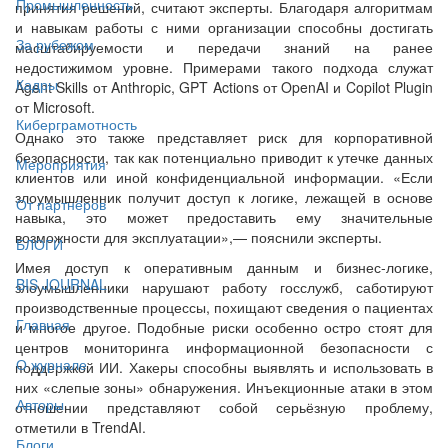
Промышленность
принятия решений, считают эксперты. Благодаря алгоритмам
и навыкам работы с ними организации способны достигать
За рубежом
масштабируемости и передачи знаний на ранее
недостижимом уровне. Примерами такого подхода служат
Кадры
Agent Skills от Anthropic, GPT Actions от OpenAI и Copilot Plugin
от Microsoft.
Киберграмотность
Однако это также представляет риск для корпоративной
безопасности, так как потенциально приводит к утечке данных
Мероприятия
клиентов или иной конфиденциальной информации. «Если
злоумышленник получит доступ к логике, лежащей в основе
От партнёров
навыка, это может предоставить ему значительные
возможности для эксплуатации»,— пояснили эксперты.
БЛОГИ
Имея доступ к оперативным данным и бизнес-логике,
BIS JOURNAL
злоумышленники нарушают работу госслужб, саботируют
производственные процессы, похищают сведения о пациентах
Главная
и многое другое. Подобные риски особенно остро стоят для
центров мониторинга информационной безопасности с
О журнале
поддержкой ИИ. Хакеры способны выявлять и использовать в
них «слепые зоны» обнаружения. Инъекционные атаки в этом
Авторы
отношении представляют собой серьёзную проблему,
отметили в TrendAI.
Блоги