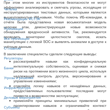
При этом многие из инструментов безопасности не могут
эффективно анализировать и смягчать угрозы, исходящие от
Читалка
неструктурированных текстовых данных, которыми являются
вышеупомянутые ИИ-навыки. Чтобы помочь ИБ-командам, в
Рекомендации ФСТЭК
отчёте была представлена ​​новая восьмиэтапная модель
цепочки атак, демонстрирующая новые возможности
Публикации
обнаружения вредоносной активности. Так, рекомендуется
проводить мониторинг целостности скиллов, искать
Все публикации
манипуляции с логикой SOC и выявлять аномалии в доступе к
учётным данным.
О главном
В заключение специалисты сделали следующие выводы:
Регуляторы
рассматривайте навыки как конфиденциальную
интеллектуальную собственность, оценивая и снижая
Банки
риски на протяжении всего жизненного цикла, используя
надлежащий контроль доступа, версионирование и
Угрозы и решения
управление изменениями;
отделяйте логику навыков от ненадёжных данных,
Инфраструктура
предоставляемых пользователям: последние могут
привести к возможностям эксплуатации;
Деловые мероприятия
применяйте принципы минимальных привилегий при
проектировании навыков и ограничивайте контекст
Субъекты