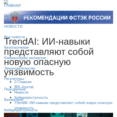
ГЛАВНАЯ
МЕРОПРИЯТИЯ
НОВОСТИ
TrendAI: ИИ-навыки
Все новости
представляют собой
Безопасникам
новую опасную
Комментарии экспертов
уязвимость
Законодательство
Регуляторы
Главная
BIS Journal
Персданные
Новости
Киберпреступность
Биометрия
TrendAI: ИИ-навыки представляют собой новую опасную
уязвимость
Киберпреступность