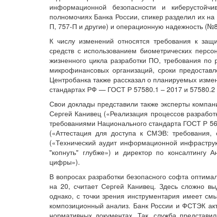
информационной безопасности и киберустойч
полномочиях Банка России, спикер разделил их на
П, 757-П и другие) и операционную надежность (№8
К числу изменений относятся требования к за
средств с использованием биометрических персо
жизненного цикла разработки ПО, требования по
микрофинансовых организаций, сроки предоставл
Центробанка также рассказал о планируемых изме
стандартах РФ — ГОСТ Р 57580.1 – 2017 и 57580.2 
Свои доклады представили также эксперты компани
Сергей Канивец («Реализация процессов разработк
требованиями Национального стандарта ГОСТ Р 569
(«Аттестация для доступа к СМЭВ: требования, 
(«Технический аудит информационной инфрастру
"копнуть" глубже») и директор по консалтингу 
цифры»).
В вопросах разработки безопасного софта оптима
на 20, считает Сергей Канивец. Здесь сложно вы
однако, с точки зрения инструментария имеет смы
композиционный анализ. Банк России и ФСТЭК акт
нормативных документах. Так, служба представ