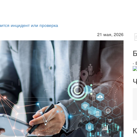
чится инцидент или проверка
21 мая, 2026
Б
-
Ч
К