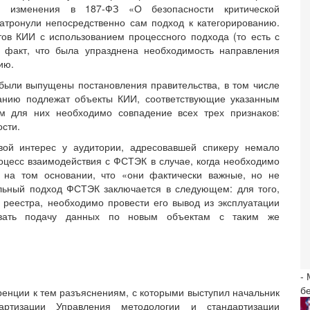
 изменения в 187-ФЗ «О безопасности критической
тронули непосредственно сам подход к категорированию.
тов КИИ с использованием процессного подхода (то есть с
т факт, что была упразднена необходимость направления
ию.
 были выпущены постановления правительства, в том числе
анию подлежат объекты КИИ, соответствующие указанным
м для них необходимо совпадение всех трех признаков:
сти.
вой интерес у аудитории, адресовавшей спикеру немало
процесс взаимодействия с ФСТЭК в случае, когда необходимо
 на том основании, что «они фактически важные, но не
альный подход ФСТЭК заключается в следующем: для того,
 реестра, необходимо провести его вывод из эксплуатации
вать подачу данных по новым объектам с таким же
-
б
енции к тем разъяснениям, с которыми выступил начальник
артизации Управления методологии и стандартизации