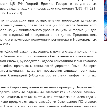
ивости ЦБ РФ Георгий Ерохин. Говоря о регуляторных
 два раздела: защиту информации (положения №851-П, 821-
50-П и 779-П).
щите информации при осуществлении переводов денежных
нальных данных, право реализации процессов безопасного
 реализации минимального уровня защиты информации для
ения сведений об инцидентах и так далее. Представитель
нениях в некоторых положениях регулятора и Национальных
– 2017.
и «ДиалогНаука»: руководитель группы отдела консалтинга
и безопасного программного обеспечения в соответствии с
39-2024»), руководитель отдела консалтинга Илья Романов
ошибки, практика»), технический директор Роман Ванерке
ктуры компании: когда для повышения защищенности надо
Антон Свинцицкий («Оценка соответствия: цифры и только
льным будет следование известному принципу Парето — 80
делить какой-то отдельный элемент как наиболее важный,
сл начинать с таких систем, как статический анализ кода и
ивно продвигают идею разработки безопасного ПО в своих
ила 1 марта содержание мер защиты информации, которые