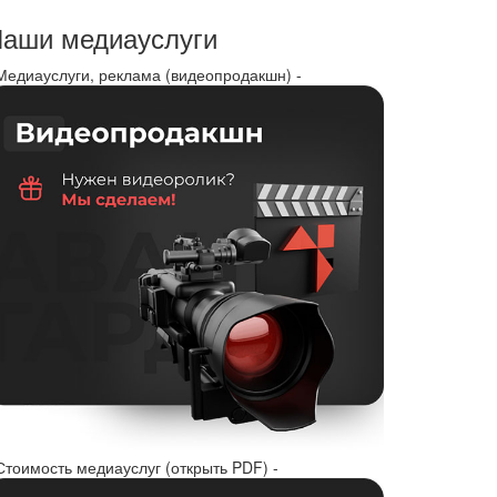
аши медиауслуги
 Медиауслуги, реклама (видеопродакшн) -
Стоимость медиауслуг (открыть PDF) -