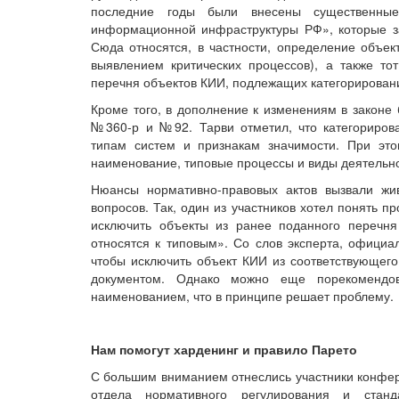
последние годы были внесены существенные
информационной инфраструктуры РФ», которые за
Сюда относятся, в частности, определение объек
выявлением критических процессов), а также то
перечня объектов КИИ, подлежащих категорирован
Кроме того, в дополнение к изменениям в законе
№360-р и №92. Тарви отметил, что категориров
типам систем и признакам значимости. При это
наименование, типовые процессы и виды деятельно
Нюансы нормативно-правовых актов вызвали жи
вопросов. Так, один из участников хотел понять 
исключить объекты из ранее поданного перечня
относятся к типовым». Со слов эксперта, офици
чтобы исключить объект КИИ из соответствующего
документом. Однако можно еще порекомендо
наименованием, что в принципе решает проблему.
Нам помогут харденинг и правило Парето
С большим вниманием отнеслись участники конфер
отдела нормативного регулирования и станд