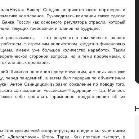
алогНаука» Виктор Сердюк поприветствовал партнеров и
о тематике комплаенса. Руководитель компании также сделал
Банка России как основного регулятора отрасли, который
енций, текущих требований и планов на будущее.
ем рассказывать, — это результат в том числе и нашего
 работаем с огромным количеством кредитно-финансовых
ещаем, имеем уже большое количество наработок. Таким
теоретической стороной вопроса, но и теми проблемами, с
тех или иных проектов».
ерий Шипилов напомнил присутствующим, что речь идет уже
у, перед пандемией, а затем был перерыв по объективным
ука» Антон Свинцицкий выразил сожаление по поводу того,
еского согласования Российской Федерации — ЦБ, Минюст,
сложно себе составить примерное представление об их
Н
ъектов критической инфраструктуры представил участникам
АО «ДиалогНаука» Игорь Тарви. Как пояснил эксперт, в