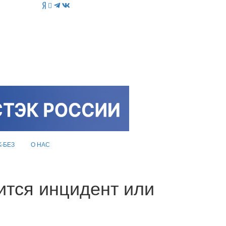
K-БЕЗ
О НАС
ится инцидент или