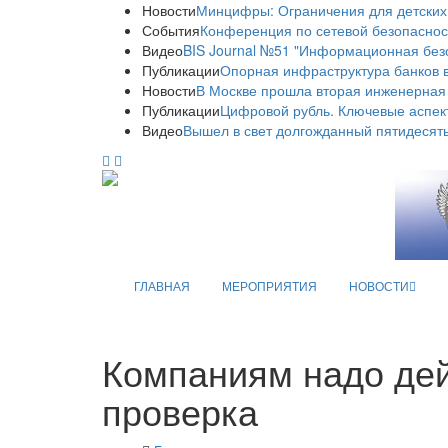
Новости
Минцифры: Ограничения для детских
События
Конференция по сетевой безопаснос
Видео
BIS Journal №51 "Информационная без
Публикации
Опорная инфраструктура банков в
Новости
В Москве прошла вторая инженерная
Публикации
Цифровой рубль. Ключевые аспек
Видео
Вышел в свет долгожданный пятидесяты
ГЛАВНАЯ
МЕРОПРИЯТИЯ
НОВОСТИ
Компаниям надо дейс
проверка