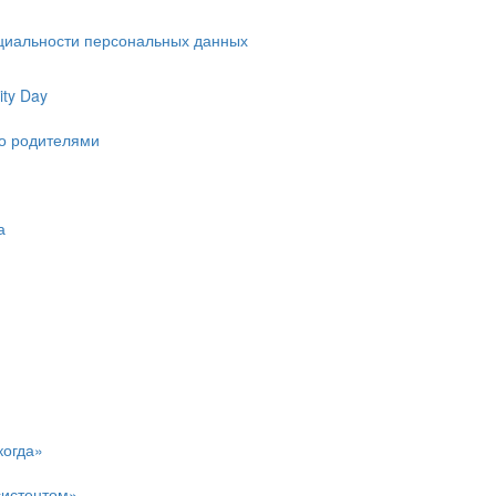
циальности персональных данных
ty Day
ко родителями
а
когда»
систентом»