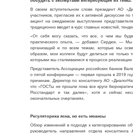
обсудить с экспертами интересующие их темы.
В своем вступительном слове президент АО «Ди
участников, пригласив их к активной дискуссии п
акцент на ожидаемом выступлении представителя 
традиционно вводит в курс главных новостей, тенд
«От себя могу сказать, что все, о чем мы буд
практического опыта, — добавил Сердюк. — Мы
организаций и по всем темам, которые мы осв
образом, мои коллеги будут делиться не только 
которыми мы сталкиваемся в процессе реализации 
Представитель Ассоциации российских банков Вал
о пятой конференции — первая прошла в 2019 год
причинам. Директор по консалтингу АО «ДиалогНа
что «ГОСТы не прошли пока все круги бюрократич
Росстандарт и так далее», хотя и сейчас не
окончательных очертаниях.
Регуляторика ясна, но есть нюансы
Обзор изменений в подходе к категорированию об
руководитель направления отдела консалтинга 