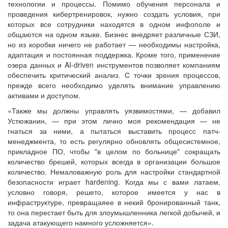
технологии и процессы. Помимо обучения персонала и
проведения кибертренировок, нужно создать условия, при
которых все сотрудники находятся в одном инфополе и
общаются на одном языке. Бизнес внедряет различные СЗИ,
но из коробки ничего не работает — необходимы настройка,
адаптация и постоянная поддержка. Кроме того, применение
озера данных и AI-driven инструментов позволяет компаниям
обеспечить критический анализ. С точки зрения процессов,
прежде всего необходимо уделять внимание управлению
активами и доступом.
«Также мы должны управлять уязвимостями, — добавил
Устюжанин, — при этом лично моя рекомендация — не
гнаться за ними, а пытаться выставить процесс патч-
менеджмента, то есть регулярно обновлять общесистемное,
прикладное ПО, чтобы "в целом по больнице" сокращать
количество брешей, которых всегда в организации большое
количество. Немаловажную роль для настройки стандартной
безопасности играет hardening. Когда мы с вами латаем,
условно говоря, решето, которое имеется у нас в
инфраструктуре, превращаяее в некий бронированный танк,
то она перестает быть для злоумышленника легкой добычей, и
задача атакующего намного усложняется».