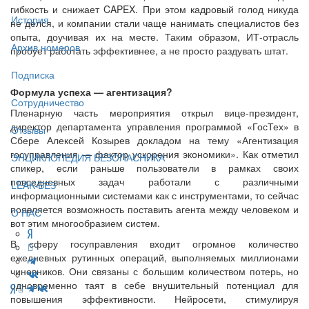
гибкость и снижает CAPEX. При этом кадровый голод никуда
История
не делся, и компании стали чаще нанимать специалистов без
опыта, доучивая их на месте. Таким образом, ИТ-отрасль
Архив номеров
пробует работать эффективнее, а не просто раздувать штат.
Подписка
Формула успеха — агентизация?
Сотрудничество
Пленарную часть мероприятия открыл вице-президент,
директор департамента управления программой «ГосТех» в
Отзывы
Сбере Алексей Козырев докладом на тему «Агентизация
госуправления — фактор ускорения экономики». Как отметил
ЭНЦИКЛОПЕДИЯ БЕЗОПАСНИКА
спикер, если раньше пользователи в рамках своих
повседневных задач работали с различными
LEAK-БЕЗ
информационными системами как с инструментами, то сейчас
появляется возможность поставить агента между человеком и
О НАС
вот этим многообразием систем.
В сферу госуправления входит огромное количество
ежедневных рутинных операций, выполняемых миллионами
чиновников. Они связаны с большим количеством потерь, но
одновременно таят в себе внушительный потенциал для
повышения эффективности. Нейросети, стимулируя