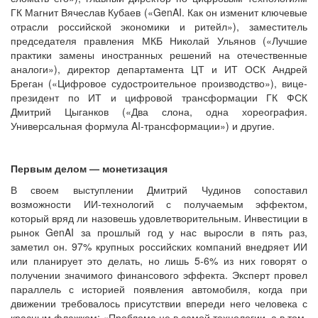
ГК Магнит Вячеслав Кубаев («GenAI. Как он изменит ключевые
отрасли российской экономики и ритейл»), заместитель
председателя правления МКБ Николай Ульянов («Лучшие
практики замены иностранных решений на отечественные
аналоги»), директор департамента ЦТ и ИТ ОСК Андрей
Бреган («Цифровое судостроительное производство»), вице-
президент по ИТ и цифровой трансформации ГК ФСК
Дмитрий Цыганков («Два слона, одна хореография.
Универсальная формула AI-трансформации») и другие.
Первым делом — монетизация
В своем выступлении Дмитрий Чудинов сопоставил
возможности ИИ-технологий с получаемым эффектом,
который вряд ли назовешь удовлетворительным. Инвестиции в
рынок GenAI за прошлый год у нас выросли в пять раз,
заметил он. 97% крупных российских компаний внедряет ИИ
или планирует это делать, но лишь 5-6% из них говорят о
получении значимого финансового эффекта. Эксперт провел
параллель с историей появления автомобиля, когда при
движении требовалось присутствии впереди него человека с
красным флажком: «Проблема не в самой технологии, а в том,