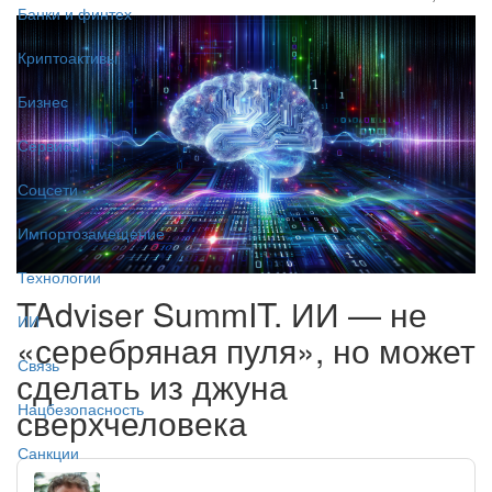
Банки и финтех
Криптоактивы
Бизнес
Сервисы
Соцсети
Импортозамещение
Технологии
TAdviser SummIT. ИИ — не
ИИ
«серебряная пуля», но может
Связь
сделать из джуна
Нацбезопасность
сверхчеловека
Санкции