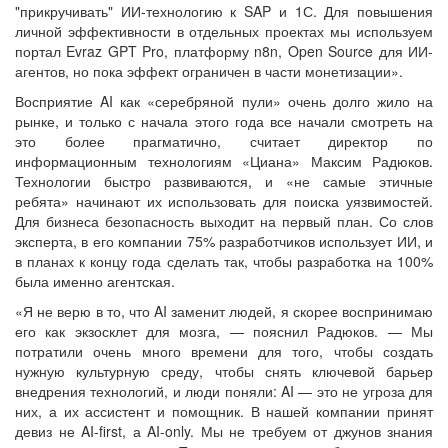
"прикручивать" ИИ-технологию к SAP и 1С. Для повышения
личной эффективности в отдельных проектах мы используем
портал Evraz GPT Pro, платформу n8n, Open Source для ИИ-
агентов, но пока эффект ограничен в части монетизации».
Восприятие AI как «серебряной пули» очень долго жило на
рынке, и только с начала этого года все начали смотреть на
это более прагматично, считает директор по
информационным технологиям «Циана» Максим Радюков.
Технологии быстро развиваются, и «не самые этичные
ребята» начинают их использовать для поиска уязвимостей.
Для бизнеса безопасность выходит на первый план. Со слов
эксперта, в его компании 75% разработчиков использует ИИ, и
в планах к концу года сделать так, чтобы разработка на 100%
была именно агентская.
«Я не верю в то, что AI заменит людей, я скорее воспринимаю
его как экзосклет для мозга, — пояснил Радюков. — Мы
потратили очень много времени для того, чтобы создать
нужную культурную среду, чтобы снять ключевой барьер
внедрения технологий, и люди поняли: AI — это не угроза для
них, а их ассистент и помощник. В нашей компании принят
девиз не AI-first, а AI-only. Мы не требуем от джунов знания