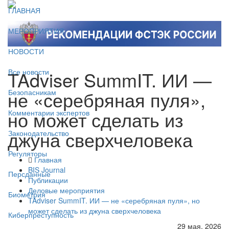
ГЛАВНАЯ
МЕРОПРИЯТИЯ
НОВОСТИ
TAdviser SummIT. ИИ —
Все новости
не «серебряная пуля»,
Безопасникам
но может сделать из
Комментарии экспертов
джуна сверхчеловека
Законодательство
Регуляторы
Главная
BIS Journal
Персданные
Публикации
Деловые мероприятия
Биометрия
TAdviser SummIT. ИИ — не «серебряная пуля», но
может сделать из джуна сверхчеловека
Киберпреступность
29 мая, 2026