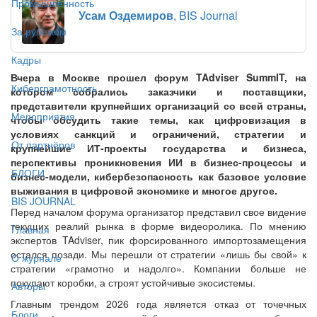
Промышленность
Усам Оздемиров
, BIS Journal
За рубежом
Кадры
Вчера в Москве прошел форум TAdviser SummIT, на
Киберграмотность
котором собрались заказчики и поставщики,
представители крупнейших организаций со всей страны,
Мероприятия
чтобы обсудить такие темы, как цифровизация в
условиях санкций и ограничений, стратегии и
От партнёров
крупнейшие ИТ-проекты государства и бизнеса,
перспективы проникновения ИИ в бизнес-процессы и
БЛОГИ
бизнес-модели, кибербезопасность как базовое условие
выживания в цифровой экономике и многое другое.
BIS JOURNAL
Перед началом форума организатор представил свое видение
текущих реалий рынка в форме видеоролика. По мнению
Главная
экспертов TAdviser, пик форсированного импортозамещения
остался позади. Мы перешли от стратегии «лишь бы свой» к
О журнале
стратегии «грамотно и надолго». Компании больше не
покупают коробки, а строят устойчивые экосистемы.
Авторы
Главным трендом 2026 года является отказ от точечных
Блоги