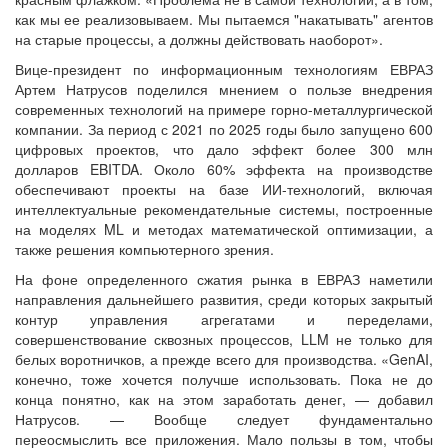
как мы ее реализовываем. Мы пытаемся "накатывать" агентов
на старые процессы, а должны действовать наоборот».
Вице-президент по информационным технологиям ЕВРАЗ
Артем Натрусов поделился мнением о пользе внедрения
современных технологий на примере горно-металлургической
компании. За период с 2021 по 2025 годы было запущено 600
цифровых проектов, что дало эффект более 300 млн
долларов EBITDA. Около 60% эффекта на производстве
обеспечивают проекты на базе ИИ-технологий, включая
интеллектуальные рекомендательные системы, построенные
на моделях ML и методах математической оптимизации, а
также решения компьютерного зрения.
На фоне определенного сжатия рынка в ЕВРАЗ наметили
направления дальнейшего развития, среди которых закрытый
контур управления агрегатами и переделами,
совершенствование сквозных процессов, LLM не только для
белых воротничков, а прежде всего для производства. «GenAI,
конечно, тоже хочется получше использовать. Пока не до
конца понятно, как на этом заработать денег, — добавил
Натрусов. — Вообще следует фундаментально
переосмыслить все приложения. Мало пользы в том, чтобы