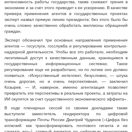
интенсивность работы государства, также снижают трения в
экономике и за счет этого приводит к ее ускорению. В качестве
примера применения агентов в государственных проектах
эксперт назвал прямую линию президента: без этого было бы
очень сложно качественно обработать миллионы обращений
граждан.
Эксперт обозначил три основных направления применения
агентов — госуслуги, госслужба и регулирование контрольно-
надзорной деятельности. Чтобы все это работало, необходим
легитимный доступ к качественным данным, хранящимся в
государственных информационных системах. Такое
регулирование еще не разработано, но по логике оно должно
появиться. «Искусственный интеллект, безусловно, — штука
очень дорогая, но и очень перспективная, — заключил
Козырев. — И, наверное, именно агентизация позволяет
превратить эти перспективы в реальные проекты, а затраты на
ИИ окупятся за счет существенного экономического эффекта».
В ходе пленарных сессий со своими докладами также
выступили заместитель гендиректора по цифровой
трансформации Почты России Дмитрий Чудинов («Цифра без
иллюзий: как трансформировать почтового гиганта и не
сломать его»), главный директор по цифровым технологиям