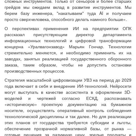
сложных инструментов. Только от сеньоров и более старших
грейдов мы ожидаем вклад в развитие инструментов. Мы
берем базу инженера, "накатываем" туда AI и получаем
просто сверхчеловека, способного делать намного больше».
О перспективах применения ИИ на предприятии ОПК
рассказал присутствующим директор департамента
информационных технологий и цифровой трансформации
концерна «Уралвагонзавод» Марьян Гончар. Технологии
стремительно меняются, и необходимо применить их на
заводах, занятых реализацией государственного оборонного
заказа, таким образом, чтобы не допустить остановки
производственных процессов.
Стратегия масштабной цифровизации УВЗ на период до 2029
года включает в себя и внедрение ИИ-технологий. Нейросети
могут выступать в качестве ассистента в оформлении 3D-
моделей и чертежей согласно ЕСКД, распознавать
«историческую» проектную документацию на бумажном
носителе, осуществлять оперативный контроль соблюдения
технологической дисциплины и так далее. Но для реализации
этих планов от государства требуются субсидии и льготы,
обеспечение прозрачной нормативной базы, от рынка —
готовые решения за разумную цену, зрелые продукты и