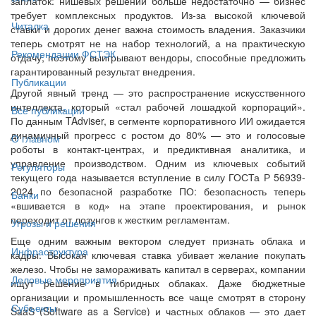
заплаток: нишевых решений больше недостаточно — бизнес
требует комплексных продуктов. Из-за высокой ключевой
Читалка
ставки и дорогих денег важна стоимость владения. Заказчики
теперь смотрят не на набор технологий, а на практическую
Рекомендации ФСТЭК
отдачу, поэтому выигрывают вендоры, способные предложить
гарантированный результат внедрения.
Публикации
Другой явный тренд — это распространение искусственного
интеллекта, который «стал рабочей лошадкой корпораций».
Все публикации
По данным TAdviser, в сегменте корпоративного ИИ ожидается
динамичный прогресс с ростом до 80% — это и голосовые
О главном
роботы в контакт-центрах, и предиктивная аналитика, и
управление производством. Одним из ключевых событий
Регуляторы
текущего года называется вступление в силу ГОСТа Р 56939-
2024 по безопасной разработке ПО: безопасность теперь
Банки
«вшивается в код» на этапе проектирования, и рынок
переходит от лозунгов к жестким регламентам.
Угрозы и решения
Еще одним важным вектором следует признать облака и
Инфраструктура
кадры. Высокая ключевая ставка убивает желание покупать
железо. Чтобы не замораживать капитал в серверах, компании
Деловые мероприятия
ищут решение в гибридных облаках. Даже бюджетные
организации и промышленность все чаще смотрят в сторону
Субъекты
SaaS (Software as a Service) и частных облаков — это дает