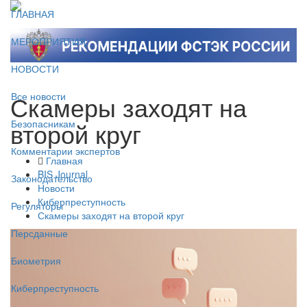
ГЛАВНАЯ
МЕРОПРИЯТИЯ
НОВОСТИ
Скамеры заходят на
Все новости
второй круг
Безопасникам
Комментарии экспертов
Главная
BIS Journal
Законодательство
Новости
Киберпреступность
Регуляторы
Скамеры заходят на второй круг
Персданные
Биометрия
Киберпреступность