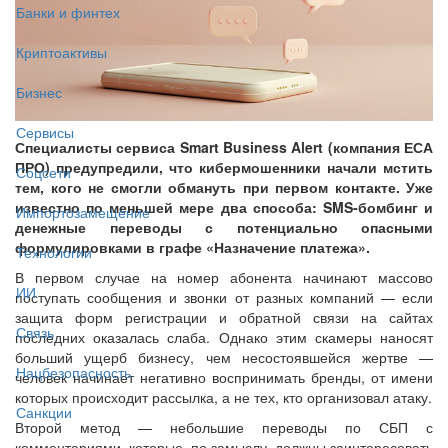
Банки и финтех
Криптоактивы
Бизнес
Сервисы
Специалисты сервиса Smart Business Alert (компания ЕСА
ПРО) предупредили, что кибермошенники начали мстить
Соцсети
тем, кого не смогли обмануть при первом контакте. Уже
известно по меньшей мере два способа: SMS-бомбинг и
Импортозамещение
денежные переводы с потенциально опасными
формулировками в графе «Назначение платежа».
Технологии
В первом случае на номер абонента начинают массово
ИИ
поступать сообщения и звонки от разных компаний — если
защита форм регистрации и обратной связи на сайтах
Связь
последних оказалась слаба. Однако этим скамеры наносят
больший ущерб бизнесу, чем несостоявшейся жертве —
Нацбезопасность
человек начинает негативно воспринимать бренды, от имени
которых происходит рассылка, а не тех, кто организовал атаку.
Санкции
Второй метод — небольшие переводы по СБП с
комментариями, которые, по замыслу, должны заинтересовать