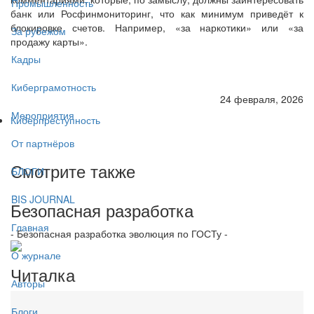
Промышленность
банк или Росфинмониторинг, что как минимум приведёт к
блокировке счетов. Например, «за наркотики» или «за
За рубежом
продажу карты».
Кадры
Киберграмотность
24 февраля, 2026
Мероприятия
Киберпреступность
От партнёров
Смотрите также
БЛОГИ
BIS JOURNAL
Безопасная разработка
Главная
- Безопасная разработка эволюция по ГОСТу -
О журнале
Читалка
Авторы
Блоги