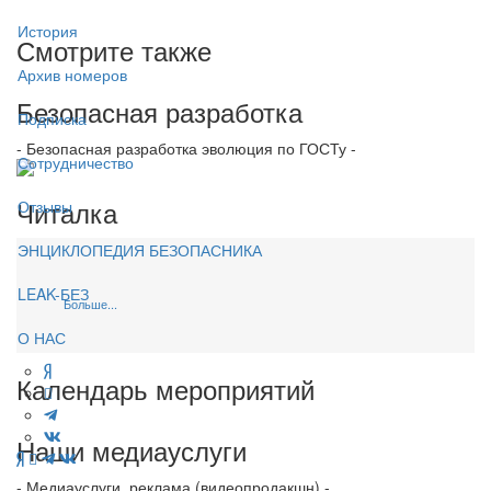
История
Смотрите также
Архив номеров
Безопасная разработка
Подписка
- Безопасная разработка эволюция по ГОСТу -
Сотрудничество
Читалка
Отзывы
ЭНЦИКЛОПЕДИЯ БЕЗОПАСНИКА
LEAK-БЕЗ
Больше...
О НАС
Календарь мероприятий
Наши медиауслуги
- Медиауслуги, реклама (видеопродакшн) -