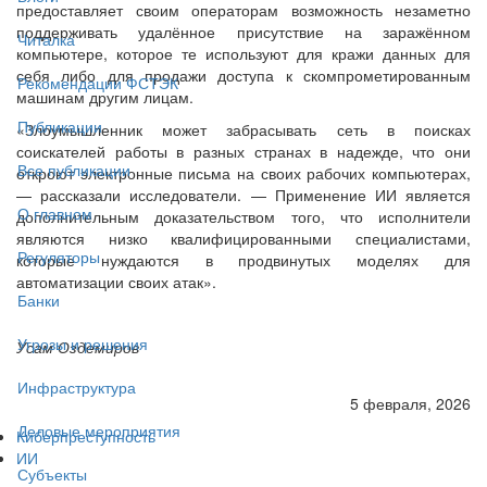
предоставляет своим операторам возможность незаметно
поддерживать удалённое присутствие на заражённом
Читалка
компьютере, которое те используют для кражи данных для
себя либо для продажи доступа к скомпрометированным
Рекомендации ФСТЭК
машинам другим лицам.
Публикации
«Злоумышленник может забрасывать сеть в поисках
соискателей работы в разных странах в надежде, что они
Все публикации
откроют электронные письма на своих рабочих компьютерах,
— рассказали исследователи. — Применение ИИ является
О главном
дополнительным доказательством того, что исполнители
являются низко квалифицированными специалистами,
Регуляторы
которые нуждаются в продвинутых моделях для
автоматизации своих атак».
Банки
Угрозы и решения
Усам Оздемиров
Инфраструктура
5 февраля, 2026
Деловые мероприятия
Киберпреступность
ИИ
Субъекты