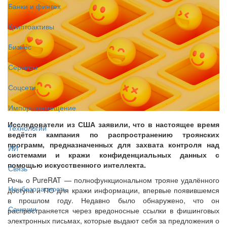
Банки и финтех
Криптоактивы
Бизнес
Сервисы
Соцсети
Импортозамещение
Исследователи из США заявили, что в настоящее время
Технологии
ведётся кампания по распространению троянских
программ, предназначенных для захвата контроля над
ИИ
системами и кражи конфиденциальных данных с
помощью искусственного интеллекта.
Связь
Речь о PureRAT — полнофункциональном трояне удалённого
Нацбезопасность
доступа и ПО для кражи информации, впервые появившемся
в прошлом году. Недавно было обнаружено, что он
Санкции
распространяется через вредоносные ссылки в фишинговых
электронных письмах, которые выдают себя за предложения о