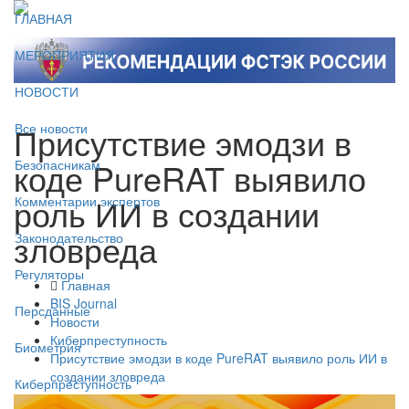
ГЛАВНАЯ
МЕРОПРИЯТИЯ
НОВОСТИ
Присутствие эмодзи в
Все новости
коде PureRAT выявило
Безопасникам
роль ИИ в создании
Комментарии экспертов
зловреда
Законодательство
Регуляторы
Главная
BIS Journal
Персданные
Новости
Киберпреступность
Биометрия
Присутствие эмодзи в коде PureRAT выявило роль ИИ в
создании зловреда
Киберпреступность