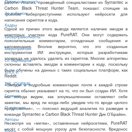
Промышленность
работе. Анализ, проведённый специалистами из Symantec и
Carbon Black Threat Hunter Team, показал: стоящие за
За рубежом
трояном киберпреступники используют нейросети для
написания скриптов и кода.
Кадры
Одной из причин этого вывода является наличие эмодзи в
некоторых участках кода PureRAT. Они могут содержать
Киберграмотность
пояснительные комментарии, отладочные сообщения и
напоминания. Вполне вероятно, что это созданные
Мероприятия
инструментом ИИ инструкции, которые разработчикам
зловреда не удалось удалить из скриптов. Многие алгоритмы
От партнёров
склонны вставлять эмодзи в комментарии к коду, поскольку
были обучены на данных с таких социальных платформ, как
БЛОГИ
Reddit.
BIS JOURNAL
«Эмодзи и подробные комментарии почти к каждой строке
скрипта обычно указывают на то, что он был создан ИИ. Хотя
Главная
мы иногда видим, как злоумышленники оставляют себе
заметки, мы вряд ли когда-либо увидим что-то вроде целого
О журнале
предложения», — пояснил ведущий аналитик по разведке в
команде Symantec и Carbon Black Threat Hunter Дик О’Брайен.
Авторы
Несмотря на «метки», оставленные нейросетями, PureRAT
несёт с собой мощную угрозу для безопасности. Вредонос
Блоги