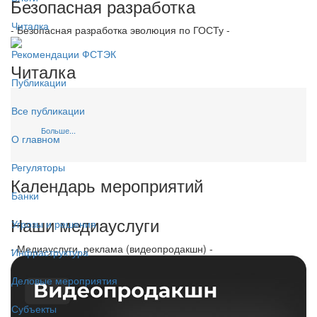
Безопасная разработка
Читалка
- Безопасная разработка эволюция по ГОСТу -
Рекомендации ФСТЭК
Читалка
Публикации
Все публикации
Больше...
О главном
Регуляторы
Календарь мероприятий
Банки
Наши медиауслуги
Угрозы и решения
- Медиауслуги, реклама (видеопродакшн) -
Инфраструктура
Деловые мероприятия
Субъекты