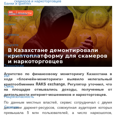
скамеров и наркоторговцев
Банки и финтех
Криптоактивы
Бизнес
Сервисы
Соцсети
Импортозамещение
Технологии
Агентство по финансовому мониторингу Казахстана в
ИИ
ходе «блокчейн-мониторинга» выявило нелегальный
криптообменник RAKS exchange. Регулятор уточнил, что
Связь
на площадке отмывались доходы, полученные от
деятельности интернет-мошенников и наркоторговцев.
Нацбезопасность
По данным местных властей, сервис сотрудничал с двумя
Санкции
десятками даркнет-ресурсов, совокупная аудитория которых
превышала 5 млн пользователей, а число наркошопов,