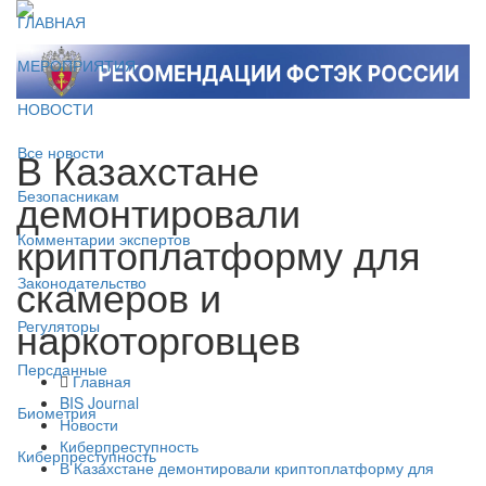
ГЛАВНАЯ
МЕРОПРИЯТИЯ
НОВОСТИ
В Казахстане
Все новости
демонтировали
Безопасникам
криптоплатформу для
Комментарии экспертов
скамеров и
Законодательство
наркоторговцев
Регуляторы
Персданные
Главная
BIS Journal
Биометрия
Новости
Киберпреступность
Киберпреступность
В Казахстане демонтировали криптоплатформу для