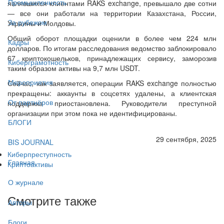
Промышленность
являвшихся клиентами RAKS exchange, превышало две сотни
— все они работали на территории Казахстана, России,
За рубежом
Украины и Молдовы.
Общий оборот площадки оценили в более чем 224 млн
Кадры
долларов. По итогам расследования ведомство заблокировало
67 криптокошельков, принадлежащих сервису, заморозив
Киберграмотность
таким образом активы на 9,7 млн USDT.
Мероприятия
Сейчас, как заявляется, операции RAKS exchange полностью
прекращены: аккаунты в соцсетях удалены, а клиентская
От партнёров
поддержка приостановлена. Руководители преступной
организации при этом пока не идентифицированы.
БЛОГИ
29 сентября, 2025
BIS JOURNAL
Киберпреступность
Главная
Криптоактивы
О журнале
Смотрите также
Авторы
Блоги