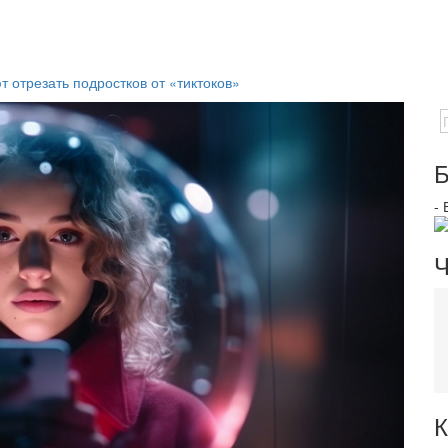
т отрезать подростков от «тиктоков»
Б
-
Ч
К