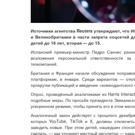
Источники агентства Reuters утверждают, что 
и Великобритании в части запрета соцсетей д
детей до 16 лет, вторая — до 15.
Испанский премьер-министр Педро Санчес ранее
возложения персональной ответственности за
техкомпаний.
Британия и Франция начали обсуждение поправок
платформам, в январе. Среди вариантов — отк
прокрутки публикаций и введение «комендантского
Опрос, проведённый аналитиками из Harris Interac
подобные меры. По просьбе президента Эмманюэл
ускоренном режиме, чтобы принять его в этом меся
Аналогичный закон действует с прошлого декабр
которых YouTube, TikTok и X, должны отключит
заводить новые. При этом детей, нашедших способ
сделать, — как уточняет местный регулятор — наказ