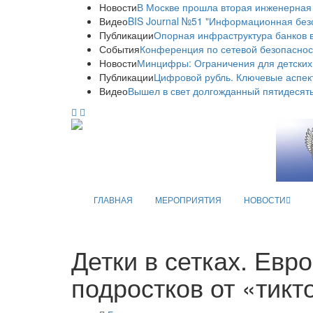
Новости
В Москве прошла вторая инженерная
Видео
BIS Journal №51 "Информационная без
Публикации
Опорная инфраструктура банков в
События
Конференция по сетевой безопаснос
Новости
Минцифры: Ограничения для детских
Публикации
Цифровой рубль. Ключевые аспек
Видео
Вышел в свет долгожданный пятидесяты
ГЛАВНАЯ
МЕРОПРИЯТИЯ
НОВОСТИ
Детки в сетках. Евр
подростков от «тикт