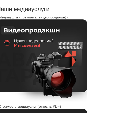
аши медиауслуги
 Медиауслуги, реклама (видеопродакшн) -
Стоимость медиауслуг (открыть PDF) -