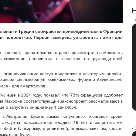
Н
-
Испания и Греция собираются присоединиться к Франции
ля подростков. Первая намерена установить лимит для
 заявлял, правительство страны рассмотрит возможность
 «разжигание ненависти» в соцсетях на руководителей
, ограничивающих доступ подростков к некоторым онлайн-
лючение «вызывающей зависимости» функции бесконечной
 часа» для смартфонов.
tive ещё в 2024 году, показал, что 73% французов одобряет
я Макрона соответствующий законопроект рассматривают в
це и запустить инициативу 1 сентября.
я в Австралии. Десять самых популярных площадок, среди
ь аккаунты пользователей младше 16 лет и запретить им
- 
 обойти блокировку, и родителей, подсказавших им, как это
ывать не будут.