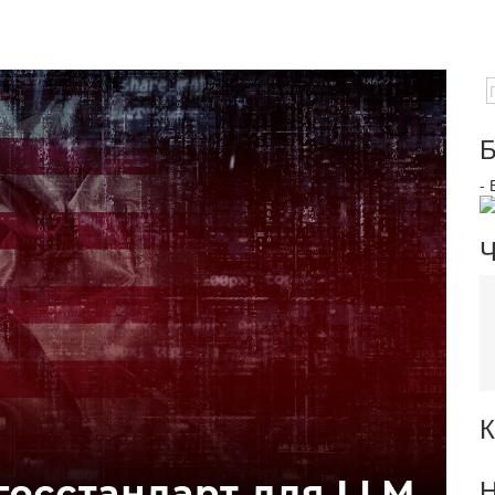
Б
-
Ч
К
Н