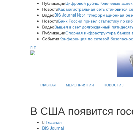
Публикации
Цифровой рубль. Ключевые аспек
Новости
Как магистральная сеть становится с
Видео
BIS Journal №51 "Информационная без
Новости
Банк России привёл статистику по ки
Видео
Вышел в свет долгожданный пятидесяты
Публикации
Опорная инфраструктура банков в
События
Конференция по сетевой безопаснос
ГЛАВНАЯ
МЕРОПРИЯТИЯ
НОВОСТИ
В США появится гос
Главная
BIS Journal