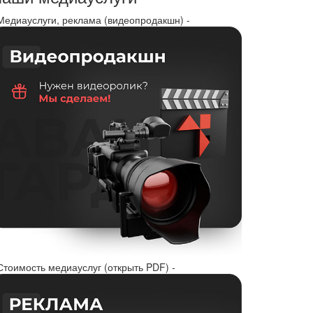
 Медиауслуги, реклама (видеопродакшн) -
Стоимость медиауслуг (открыть PDF) -