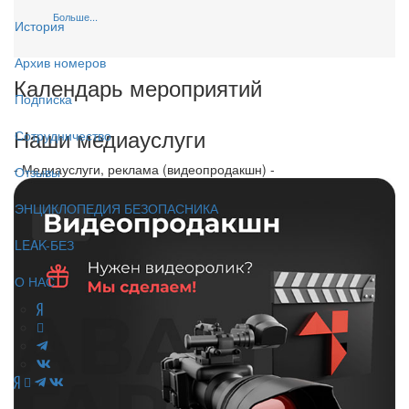
Больше...
История
Архив номеров
Календарь мероприятий
Подписка
Наши медиауслуги
Сотрудничество
- Медиауслуги, реклама (видеопродакшн) -
Отзывы
ЭНЦИКЛОПЕДИЯ БЕЗОПАСНИКА
LEAK-БЕЗ
О НАС