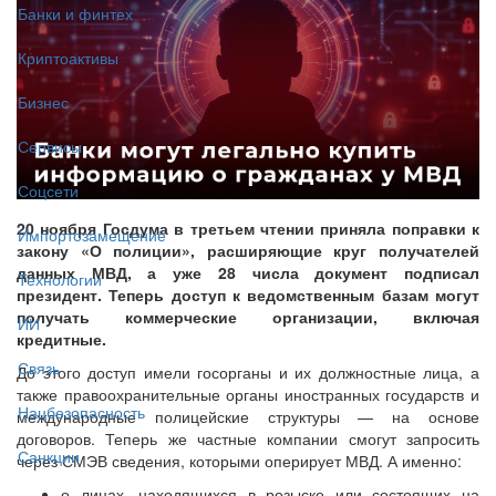
Банки и финтех
Криптоактивы
Бизнес
Сервисы
Соцсети
20 ноября Госдума в третьем чтении приняла поправки к
Импортозамещение
закону «О полиции», расширяющие круг получателей
данных МВД, а уже 28 числа документ подписал
Технологии
президент. Теперь доступ к ведомственным базам могут
получать коммерческие организации, включая
ИИ
кредитные.
Связь
До этого доступ имели госорганы и их должностные лица, а
также правоохранительные органы иностранных государств и
Нацбезопасность
международные полицейские структуры — на основе
договоров. Теперь же частные компании смогут запросить
Санкции
через СМЭВ сведения, которыми оперирует МВД. А именно:
о лицах, находящихся в розыске или состоящих на