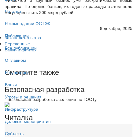
правила. По оценке банков, их годовые расходы в этом поле
Читалка
могут превысить 200 млрд рублей.
Рекомендации ФСТЭК
8 декабря, 2025
Публикации
Законодательство
Персданные
Все публикации
Банки и финтех
О главном
Смотрите также
Регуляторы
Банки
Безопасная разработка
Угрозы и решения
- Безопасная разработка эволюция по ГОСТу -
Инфраструктура
Читалка
Деловые мероприятия
Субъекты