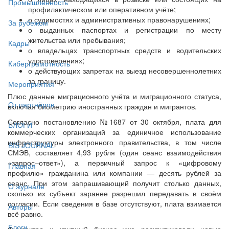
Промышленность
профилактическом или оперативном учёте;
о судимостях и административных правонарушениях;
За рубежом
о выданных паспортах и регистрации по месту
жительства или пребывания;
Кадры
о владельцах транспортных средств и водительских
удостоверениях;
Киберграмотность
о действующих запретах на выезд несовершеннолетних
за границу.
Мероприятия
Плюс данные миграционного учёта и миграционного статуса,
От партнёров
включая биометрию иностранных граждан и мигрантов.
Согласно постановлению №1687 от 30 октября, плата для
БЛОГИ
коммерческих организаций за единичное использование
инфраструктуры электронного правительства, в том числе
BIS JOURNAL
СМЭВ, составляет 4,93 рубля (один сеанс взаимодействия
«запрос–ответ»), а первичный запрос к «цифровому
Главная
профилю» гражданина или компании — десять рублей за
сеанс. При этом запрашивающий получит столько данных,
О журнале
сколько их субъект заранее разрешил передавать в своём
согласии. Если сведения в базе отсутствуют, плата взимается
Авторы
всё равно.
Блоги
Финсектор и крупный бизнес уже раскритиковали новые