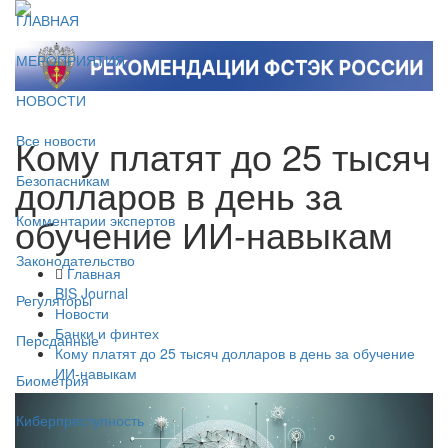
ГЛАВНАЯ
МЕРОПРИЯТИЯ
НОВОСТИ
Кому платят до 25 тысяч
Все новости
долларов в день за
Безопасникам
обучение ИИ-навыкам
Комментарии экспертов
Законодательство
Главная
BIS Journal
Регуляторы
Новости
Банки и финтех
Персданные
Кому платят до 25 тысяч долларов в день за обучение
ИИ-навыкам
Биометрия
Киберпреступность