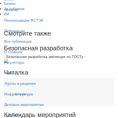
Бизнес
За рубежом
Читалка
ИИ
Рекомендации ФСТЭК
Публикации
Смотрите также
Все публикации
Безопасная разработка
О главном
- Безопасная разработка эволюция по ГОСТу -
Регуляторы
Читалка
Банки
Угрозы и решения
Инфраструктура
Больше...
Деловые мероприятия
Календарь мероприятий
Субъекты