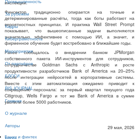
Промышленность
инспекции.
Финсектор традиционно опирается на точные и
За рубежом
детерминированные расчёты, тогда как боты работают на
вероятностных принципах. И практика Wall Street Prompt
Кадры
показывает, что вышеописанные задачи выполняются
значительно эффективнее с помощью ИИ, а значит, и
Киберграмотность
фирменное обучение будет востребовано в ближайшие годы.
Мероприятия
Ранее сообщалось о внедрении банком JPMorgan
собственного пакета ИИ-инструментов для сотрудников,
От партнёров
сотрудничестве Goldman Sachs с Anthropic и росте
продуктивности разработчиков Bank of America на 20–25%
БЛОГИ
после интеграции нейросетей в корпоративные системы.
Вместе с этим автоматизация ожидаемо приводит к
BIS JOURNAL
сокращению персонала: за первый квартал текущего года
Citigroup, Wells Fargo и тот же Bank of America в сумме
Главная
уволили более 5000 работников.
О журнале
Авторы
29 мая, 2026
Банки и финтех
Блоги