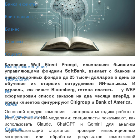
Банки и финтех
Криптоактивы
Бизнес
Сервисы
Соцсети
Компания Wall Street Prompt, основанная бывшими
Импортозамещение
управляющими фондами SoftBank, взимает с банков и
инвестиционных фондов до 25 тысяч долларов в день за
Технологии
обучение их старших сотрудников ИИ-навыкам. И
отрасль, как пишет Bloomberg, готова платить — у WSP
ИИ
сформирован список заказов на два месяца вперёд, а
среди клиентов фигурируют Citigroup и Bank of America.
Связь
Основной продукт компании — авторская методика работы с
Нацбезопасность
уже доступными ИИ-моделями: специалисты показывают, как
использовать Claude, ChatGPT и Gemini для анализа
Санкции
видеопрезентаций стартапов, проверки инвестиционных
материалов или обработки результатов комплексной