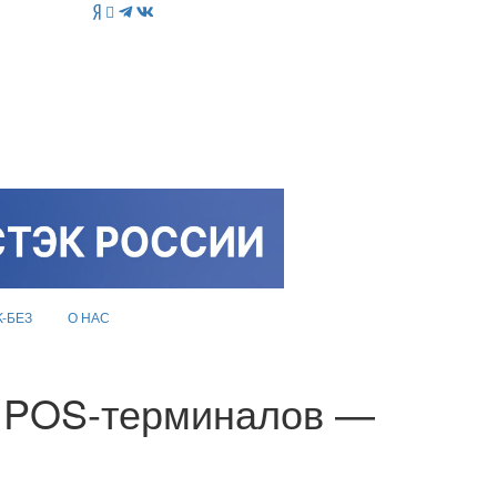
K-БЕЗ
О НАС
а POS-терминалов —