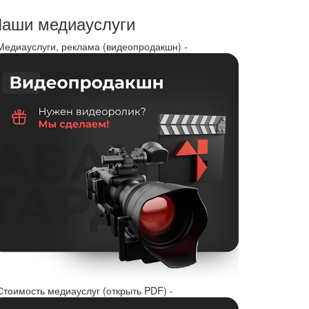
аши медиауслуги
 Медиауслуги, реклама (видеопродакшн) -
Стоимость медиауслуг (открыть PDF) -