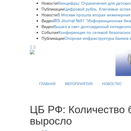
Новости
Минцифры: Ограничения для детских
Публикации
Цифровой рубль. Ключевые аспек
Новости
В Москве прошла вторая инженерная
Видео
BIS Journal №51 "Информационная без
Видео
Вышел в свет долгожданный пятидесяты
События
Конференция по сетевой безопаснос
Публикации
Опорная инфраструктура банков в
ГЛАВНАЯ
МЕРОПРИЯТИЯ
НОВОСТИ
ЦБ РФ: Количество 
выросло