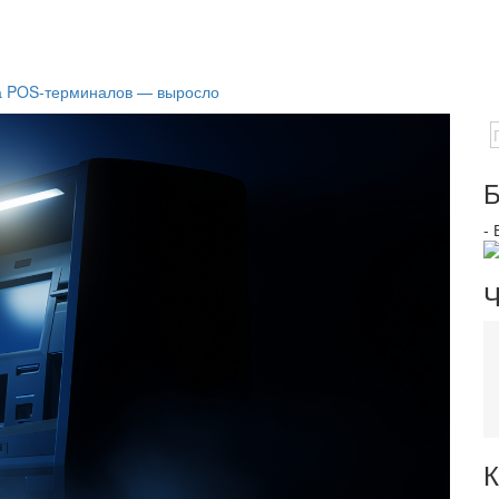
 а POS-терминалов — выросло
Б
-
Ч
К