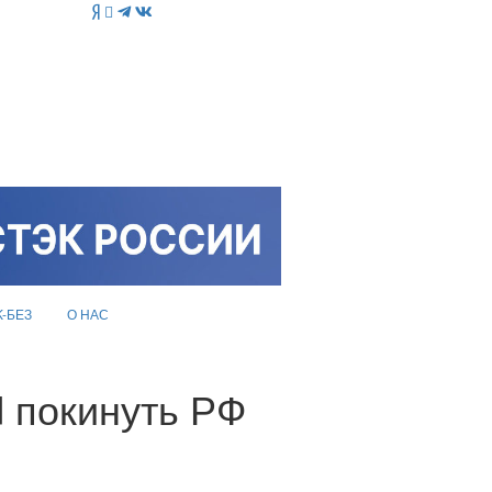
K-БЕЗ
О НАС
d покинуть РФ