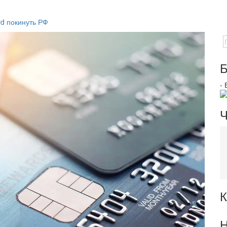
rd покинуть РФ
Б
-
Ч
К
Н