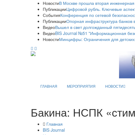
Новости
В Москве прошла вторая инженерная
Публикации
Цифровой рубль. Ключевые аспек
События
Конференция по сетевой безопаснос
Публикации
Опорная инфраструктура банков в
Видео
Вышел в свет долгожданный пятидесяты
Видео
BIS Journal №51 "Информационная без
Новости
Минцифры: Ограничения для детских
ГЛАВНАЯ
МЕРОПРИЯТИЯ
НОВОСТИ
Бакина: НСПК «стиму
Главная
BIS Journal