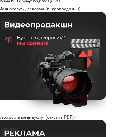
 Медиауслуги, реклама (видеопродакшн) -
Стоимость медиауслуг (открыть PDF) -