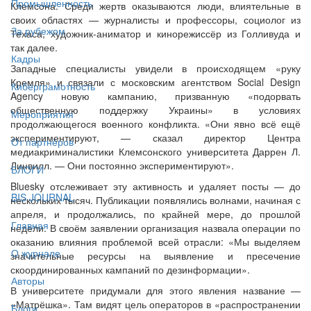
Промышленность
Клемсона. Среди жертв оказываются люди, влиятельные в
своих областях — журналисты и профессоры, социолог из
За рубежом
Техаса, художник-аниматор и кинорежиссёр из Голливуда и
так далее.
Кадры
Западные специалисты увидели в происходящем «руку
Кремля» и связали с московским агентством Social Design
Киберграмотность
Agency новую кампанию, призванную «подорвать
общественную поддержку Украины» в условиях
Мероприятия
продолжающегося военного конфликта. «Они явно всё ещё
экспериментируют, — сказал директор Центра
От партнёров
медиакриминалистики Клемсонского университета Даррен Л.
Линвилл. — Они постоянно экспериментируют».
БЛОГИ
Bluesky отслеживает эту активность и удаляет посты — до
BIS JOURNAL
нескольких тысяч. Публикации появлялись волнами, начиная с
апреля, и продолжались, по крайней мере, до прошлой
Главная
недели. В своём заявлении организация назвала операции по
оказанию влияния проблемой всей отрасли: «Мы выделяем
О журнале
значительные ресурсы на выявление и пресечение
скоординированных кампаний по дезинформации».
Авторы
В университете придумали для этого явления название —
«Матрёшка». Там видят цель операторов в «распространении
Блоги