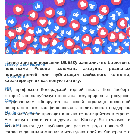
Банки и финтех
Криптоактивы
Бизнес
Сервисы
Соцсети
Представители компании Bluesky заявили, что борются с
Импортозамещение
попытками России взломать аккаунты реальных
пользователей для публикации фейкового контента,
Технологии
характеризуя их как новую тактику.
ИИ
Так, профессор Колорадской горной школы Бен Гилберт,
который иногда публикует посты на тему природных ресурсов,
Связь
с удивлением обнаружил на своей странице новостной
репортаж о том, как финансовая и политическая поддержка
Нацбезопасность
Франции Украине приводит к нехватке полицейских в стране.
Его аккаунт, как и сотни других на Bluesky, был взломан и
Санкции
использовался для публикации разного рода новостей —
согласно данным компании и исследователей из Университета