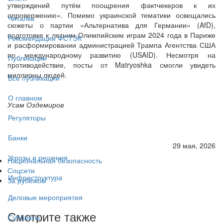
утверждений путём поощрения фактчекеров к их
опровержению». Помимо украинской тематики освещались
Читалка
сюжеты о партии «Альтернатива для Германии» (AfD),
подготовке к летним Олимпийским играм 2024 года в Париже
Рекомендации ФСТЭК
и расформировании администрацией Трампа Агентства США
по международному развитию (USAID). Несмотря на
Публикации
противодействие, посты от Matryoshka смогли увидеть
миллионы людей.
Все публикации
О главном
Усам Оздемиров
Регуляторы
Банки
29 мая, 2026
Угрозы и решения
Национальная безопасность
Соцсети
Инфраструктура
За рубежом
Деловые мероприятия
Смотрите также
Субъекты