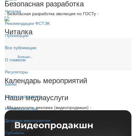
Безопасная разработка
Читалка
- Безопасная разработка эволюция по ГОСТу -
Рекомендации ФСТЭК
Читалка
Публикации
Все публикации
Больше...
О главном
Регуляторы
Календарь мероприятий
Банки
Наши медиауслуги
Угрозы и решения
- Медиауслуги, реклама (видеопродакшн) -
Инфраструктура
Деловые мероприятия
Субъекты