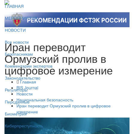
ГЛАВНАЯ
МЕРОПРИЯТИЯ
НОВОСТИ
Иран переводит
Все новости
Ормузский пролив в
Безопасникам
цифровое измерение
Комментарии экспертов
Законодательство
Главная
BIS Journal
Регуляторы
Новости
Национальная безопасность
Персданные
Иран переводит Ормузский пролив в цифровое
измерение
Биометрия
Киберпреступность