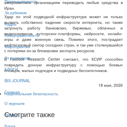
Промышленность
американским организациям переводить любые средства в
Иран.
За рубежом
Удар по этой подводной инфраструктуре может не только
вызвать собственно падение скорости интернета, но также
Кадры
затронуть работу банковских, биржевых, облачных и
видеосервисов, аутсорсинг-платформы, нейросети, онлайн-
Киберграмотность
игры и даже военную связь. Помимо этого, пострадает
нефтегазовый сектор соседних стран, и так уже столкнувшийся
Мероприятия
с потерями из-за блокировки экспорта ресурсов.
От партнёров
В Habtoor Research Center считают, что КСИР способен
повредить донную инфраструктуру с помощью боевых
БЛОГИ
пловцов, малых подлодок и подводных беспилотников.
BIS JOURNAL
18 мая, 2026
Главная
Национальная безопасность
О журнале
Смотрите также
Авторы
Блоги