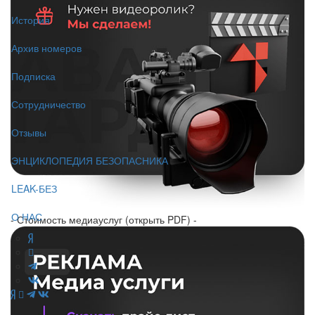
История
Архив номеров
Подписка
Сотрудничество
Отзывы
ЭНЦИКЛОПЕДИЯ БЕЗОПАСНИКА
LEAK-БЕЗ
О НАС
- Стоимость медиауслуг (открыть PDF) -