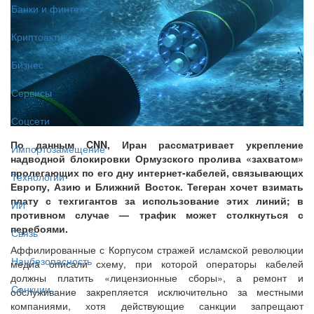
Банки и финтех
Криптоактивы
Бизнес
Сервисы
Соцсети
По данным CNN, Иран рассматривает укрепление
Импортозамещение
надводной блокировки Ормузского пролива «захватом»
пролегающих по его дну интернет-кабелей, связывающих
Технологии
Европу, Азию и Ближний Восток. Тегеран хочет взимать
плату с техгигантов за использование этих линий; в
ИИ
противном случае — трафик может столкнуться с
перебоями.
Связь
Аффилированные с Корпусом стражей исламской революции
Нацбезопасность
медиа описали схему, при которой операторы кабелей
должны платить «лицензионные сборы», а ремонт и
Санкции
обслуживание закрепляется исключительно за местными
компаниями, хотя действующие санкции запрещают