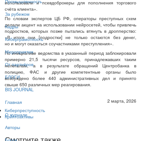
Промышленность
использовали и псевдоброкеры для пополнения торгового
счёта клиента».
За рубежом
По словам экспертов ЦБ РФ, операторы преступных схем
делали акцент на использовании нейросетей, чтобы привлечь
Кадры
подростков, которых позже пытались втянуть в дропперство:
«В итоге они [подростки] не только остаются без денег,
Киберграмотность
но и могут оказаться соучастниками преступления».
Мероприятия
По инициативе ведомства в указанный период заблокировали
примерно 21,5 тысячи ресурсов, принадлежавших таким
От партнёров
нелегалам, а в результате обращений Центробанка в
полицию, ФАС и другие компетентные органы было
БЛОГИ
возбуждено более 440 административных дел и принято
свыше 650 различных мер реагирования.
BIS JOURNAL
2 марта, 2026
Главная
Киберпреступность
О журнале
Криптоактивы
Авторы
Смотрите также
Блоги