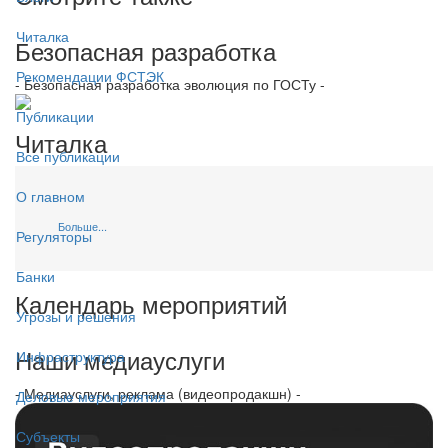
Читалка
Безопасная разработка
Рекомендации ФСТЭК
- Безопасная разработка эволюция по ГОСТу -
Публикации
Читалка
Все публикации
О главном
Больше...
Регуляторы
Банки
Календарь мероприятий
Угрозы и решения
Наши медиауслуги
Инфраструктура
- Медиауслуги, реклама (видеопродакшн) -
Деловые мероприятия
Субъекты