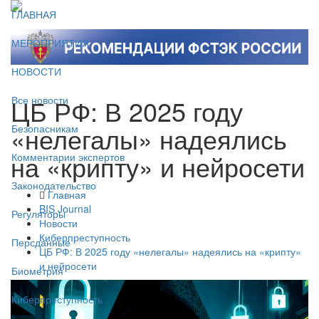
ГЛАВНАЯ
МЕРОПРИЯТИЯ
НОВОСТИ
ЦБ РФ: В 2025 году
Все новости
«нелегалы» надеялись
Безопасникам
на «крипту» и нейросети
Комментарии экспертов
Законодательство
Главная
BIS Journal
Регуляторы
Новости
Киберпреступность
Персданные
ЦБ РФ: В 2025 году «нелегалы» надеялись на «крипту»
и нейросети
Биометрия
Киберпреступность