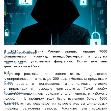
Банки и финтех
Криптоактивы
Бизнес
Сервисы
Соцсети
В 2025 году Банк России выявил свыше 7000
Импортозамещение
финансовых пирамид, псевдоброкеров и других
нелегальных участников финрынка. Почти все они
Технологии
действовали в Сети.
ИИ
Регулятор рассказал, что многие схемы неоднократно
клонировались — вплоть до 300 раз: «Нелегалы предлагали
Связь
инвестировать в криптоактивы и оплачивать участие
в пирамидах с помощью криптовалюты. Такой приём
Нацбезопасность
позволяет мошенникам сохранить анонимность и избежать
наказания. В прошлом году было выявлено более 4600
Санкции
криптовалютных кошельков, на которые жертвы финансовых
пирамид зачисляли взносы. Частично эти кошельки