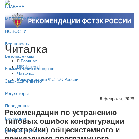
ГЛАВНАЯ
МЕРОПРИЯТИЯ
НОВОСТИ
Читалка
Все новости
Безопасникам
Главная
BIS Journal
Комментарии экспертов
Читалка
Рекомендации ФСТЭК России
Законодательство
Регуляторы
9 февраля, 2026
Персданные
Рекомендации по устранению
Биометрия
типовых ошибок конфигурации
(настройки) общесистемного и
Киберпреступность
прикладного программного