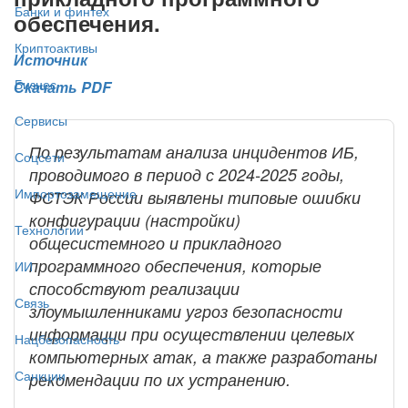
Банки и финтех
обеспечения.
Криптоактивы
Источник
Бизнес
Скачать PDF
Сервисы
По результатам анализа инцидентов ИБ,
Соцсети
проводимого в период с 2024-2025 годы,
Импортозамещение
ФСТЭК России выявлены типовые ошибки
конфигурации (настройки)
Технологии
общесистемного и прикладного
программного обеспечения, которые
ИИ
способствуют реализации
Связь
злоумышленниками угроз безопасности
информации при осуществлении целевых
Нацбезопасность
компьютерных атак, а также разработаны
Санкции
рекомендации по их устранению.