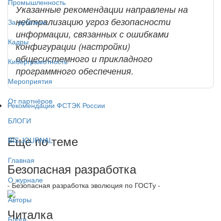
Промышленность
Указанные рекомендации направлены на
нейтрализацию угроз безопасности
За рубежом
информации, связанных с ошибками
Кадры
конфигурации (настройки)
общесистемного и прикладного
Киберграмотность
программного обеспечения.
Мероприятия
От партнёров
Рекомендации ФСТЭК России
БЛОГИ
Еще по теме
BIS JOURNAL
Главная
Безопасная разработка
О журнале
- Безопасная разработка эволюция по ГОСТу -
Авторы
Читалка
Блоги