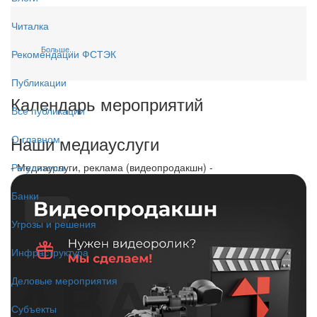
Читалка
Больше...
Рекомендации ФСТЭК
Публикации
Календарь мероприятий
Все публикации
Наши медиауслуги
О главном
- Медиауслуги, реклама (видеопродакшн) -
Регуляторы
Банки
Угрозы и решения
Инфраструктура
Деловые мероприятия
Субъекты