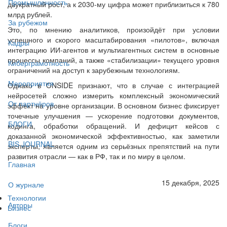
Промышленность
двукратный рост, а к 2030-му цифра может приблизиться к 780
млрд рублей.
За рубежом
Это, по мнению аналитиков, произойдёт при условии
успешного и скорого масштабирования «пилотов», включая
Кадры
интеграцию ИИ-агентов и мультиагентных систем в основные
процессы компаний, а также «стабилизации» текущего уровня
Киберграмотность
ограничений на доступ к зарубежным технологиям.
Мероприятия
Однако в ONSIDE признают, что в случае с интеграцией
нейросетей сложно измерить комплексный экономический
От партнёров
эффект на уровне организации. В основном бизнес фиксирует
точечные улучшения — ускорение подготовки документов,
БЛОГИ
кодинга, обработки обращений. И дефицит кейсов с
доказанной экономической эффективностью, как заметили
BIS JOURNAL
эксперты, является одним из серьёзных препятствий на пути
развития отрасли — как в РФ, так и по миру в целом.
Главная
15 декабря, 2025
О журнале
Технологии
Авторы
Бизнес
Блоги