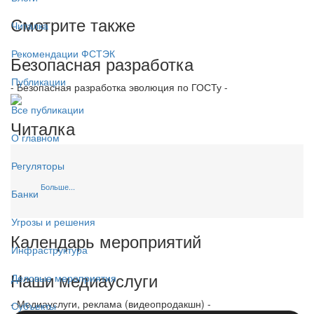
Смотрите также
Читалка
Рекомендации ФСТЭК
Безопасная разработка
Публикации
- Безопасная разработка эволюция по ГОСТу -
Все публикации
Читалка
О главном
Регуляторы
Больше...
Банки
Угрозы и решения
Календарь мероприятий
Инфраструктура
Наши медиауслуги
Деловые мероприятия
- Медиауслуги, реклама (видеопродакшн) -
Субъекты