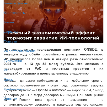
Банки и финтех
Криптоактивы
Бизнес
Сервисы
Соцсети
По результатам исследования компании ONSIDE, в
Импортозамещение
текущем году объём российского рынка генеративного
ИИ увеличился более чем в четыре раза относительно
Технологии
2024-го — с 13 до 58 млрд рублей. Это связано с
переходом от PoC и пилотных проектов к их
ИИ
масштабированию и промышленному внедрению.
Связь
Похожая динамика наблюдается и на глобальном уровне:
согласно промежуточным итогам года, совокупная выручка
Нацбезопасность
лидеров отрасли — OpenAI и Anthropic — выросла с 4,7 млрд
долларов до 21,7 млрд долларов минимум. При этом рынок
Санкции
ИИ в России пока далёк от насыщения — по
оптимистическому сценарию, в грядущем году его ожидает