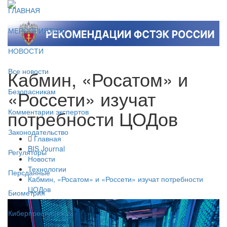
ГЛАВНАЯ
МЕРОПРИЯТИЯ
НОВОСТИ
Кабмин, «Росатом» и
Все новости
«Россети» изучат
Безопасникам
потребности ЦОДов
Комментарии экспертов
Законодательство
Главная
BIS Journal
Регуляторы
Новости
Технологии
Персданные
Кабмин, «Росатом» и «Россети» изучат потребности
ЦОДов
Биометрия
Киберпреступность