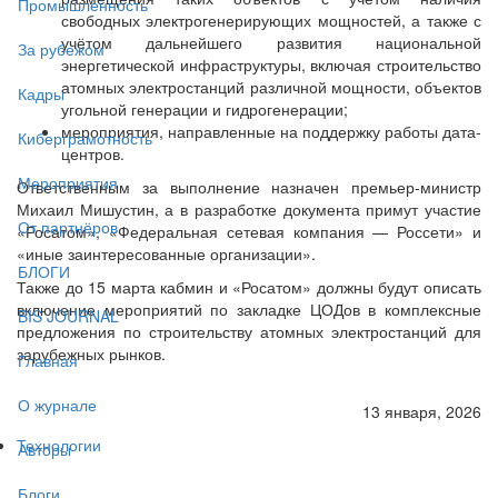
Промышленность
свободных электрогенерирующих мощностей, а также с
учётом дальнейшего развития национальной
За рубежом
энергетической инфраструктуры, включая строительство
атомных электростанций различной мощности, объектов
Кадры
угольной генерации и гидрогенерации;
мероприятия, направленные на поддержку работы дата-
Киберграмотность
центров.
Мероприятия
Ответственным за выполнение назначен премьер-министр
Михаил Мишустин, а в разработке документа примут участие
От партнёров
«Росатом», «Федеральная сетевая компания — Россети» и
«иные заинтересованные организации».
БЛОГИ
Также до 15 марта кабмин и «Росатом» должны будут описать
включение мероприятий по закладке ЦОДов в комплексные
BIS JOURNAL
предложения по строительству атомных электростанций для
зарубежных рынков.
Главная
О журнале
13 января, 2026
Технологии
Авторы
Блоги