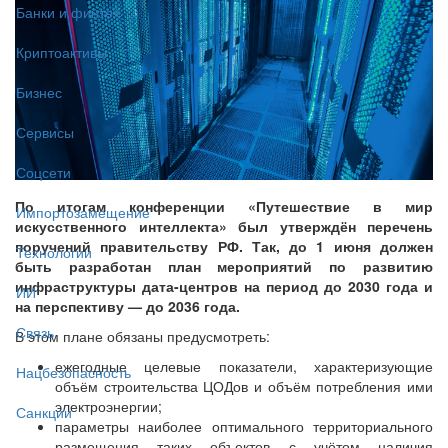
Банки и финтех
Криптоактивы
Бизнес
Сервисы
Соцсети
По итогам конференции «Путешествие в мир
Импортозамещение
искусственного интеллекта» был утверждён перечень
поручений правительству РФ. Так, до 1 июня должен
Технологии
быть разработан план мероприятий по развитию
инфраструктуры дата-центров на период до 2030 года и
ИИ
на перспективу — до 2036 года.
Связь
В этом плане обязаны предусмотреть:
ежегодные целевые показатели, характеризующие
Нацбезопасность
объём строительства ЦОДов и объём потребления ими
электроэнергии;
Санкции
параметры наиболее оптимального территориального
размещения таких объектов с учётом наличия