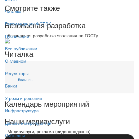
Смотрите также
Читалка
Безопасная разработка
Рекомендации ФСТЭК
- Безопасная разработка эволюция по ГОСТу -
Публикации
Все публикации
Читалка
О главном
Регуляторы
Больше...
Банки
Угрозы и решения
Календарь мероприятий
Инфраструктура
Наши медиауслуги
Деловые мероприятия
- Медиауслуги, реклама (видеопродакшн) -
Субъекты