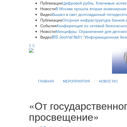
Публикации
Цифровой рубль. Ключевые аспек
Новости
В Москве прошла вторая инженерная
Видео
Вышел в свет долгожданный пятидесяты
Публикации
Опорная инфраструктура банков в
События
Конференция по сетевой безопаснос
Новости
Минцифры: Ограничения для детских
Видео
BIS Journal №51 "Информационная без
ГЛАВНАЯ
МЕРОПРИЯТИЯ
НОВОСТИ
«От государственно
просвещение»