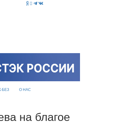
K-БЕЗ
О НАС
ева на благое