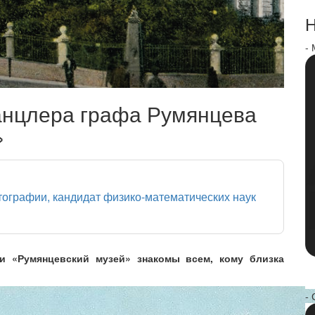
Н
-
канцлера графа Румянцева
»
птографии, кандидат физико-математических наук
и «Румянцевский музей» знакомы всем, кому близка
- 