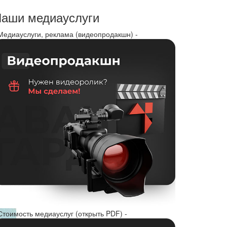
аши медиауслуги
 Медиауслуги, реклама (видеопродакшн) -
Стоимость медиауслуг (открыть PDF) -