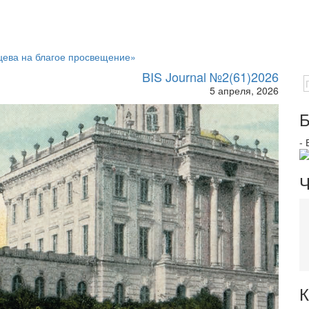
цева на благое просвещение»
BIS Journal №2(61)2026
5 апреля, 2026
Б
-
Ч
К