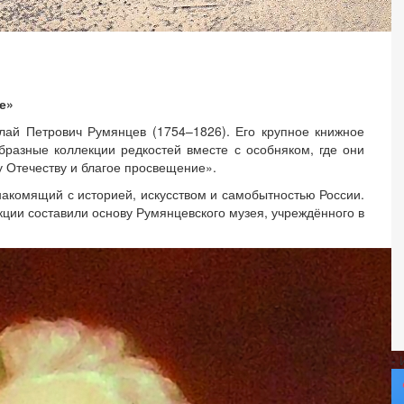
е»
лай Петрович Румянцев (1754–1826). Его крупное книжное
бразные коллекции редкостей вместе с особняком, где они
у Отечеству и благое просвещение».
акомящий с историей, искусством и самобытностью России.
екции составили основу Румянцевского музея, учреждённого в
-