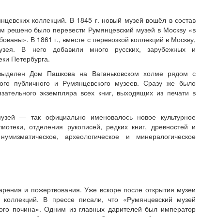
цевских коллекций. В 1845 г. новый музей вошёл в состав
м решено было перевести Румянцевский музей в Москву «в
бованы». В 1861 г., вместе с перевозкой коллекций в Москву,
узея. В него добавили много русских, зарубежных и
еки Петербурга.
 выделен Дом Пашкова на Ваганьковском холме рядом с
ого публичного и Румянцевского музеев. Сразу же было
зательного экземпляра всех книг, выходящих из печати в
узей — ​так официально именовалось новое культурное
иотеки, отделения рукописей, редких книг, древностей и
нумизматическое, археологическое и минералогическое
рения и пожертвования. Уже вскоре после открытия музеи
коллекций. В прессе писали, что «Румянцевский музей
ого почина». Одним из главных дарителей был император