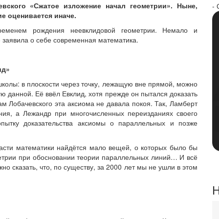
вского «Сжатое изложение начал геометрии». Ныне,
- 
ие оценивается иначе.
ременем рождения неевклидовой геометрии. Немало и
е заявила о себе современная математика.
ид»
колы: в плоскости через точку, лежащую вне прямой, можно
 данной. Её ввёл Евклид, хотя прежде он пытался доказать
ам Лобачевского эта аксиома не давала покоя. Так, Ламберт
ния, а Лежандр при многочисленных переизданиях своего
опытку доказательства аксиомы о параллельных и позже
ласти математики найдётся мало вещей, о которых было бы
метрии при обосновании теории параллельных линий… И всё
жно сказать, что, по существу, за 2000 лет мы не ушли в этом
Н