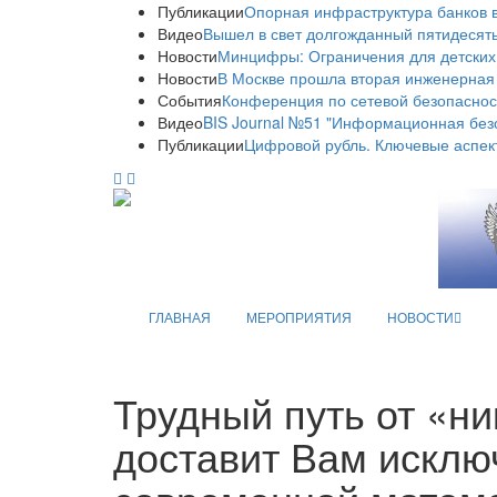
Публикации
Опорная инфраструктура банков в
Видео
Вышел в свет долгожданный пятидесяты
Новости
Минцифры: Ограничения для детских
Новости
В Москве прошла вторая инженерная
События
Конференция по сетевой безопаснос
Видео
BIS Journal №51 "Информационная без
Публикации
Цифровой рубль. Ключевые аспек
ГЛАВНАЯ
МЕРОПРИЯТИЯ
НОВОСТИ
Трудный путь от «ни
доставит Вам исклю