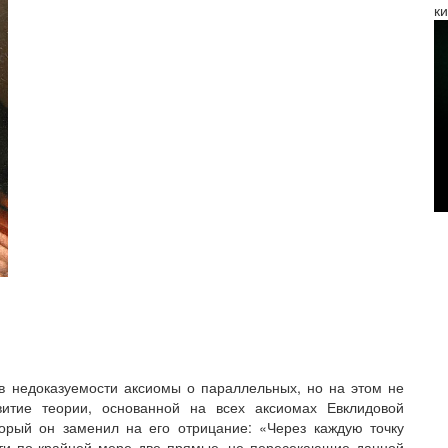
к
в недоказуемости аксиомы о параллельных, но на этом не
итие теории, основанной на всех аксиомах Евклидовой
торый он заменил на его отрицание: «Через каждую точку
ти по крайней мере две прямые, не пересекающие данной