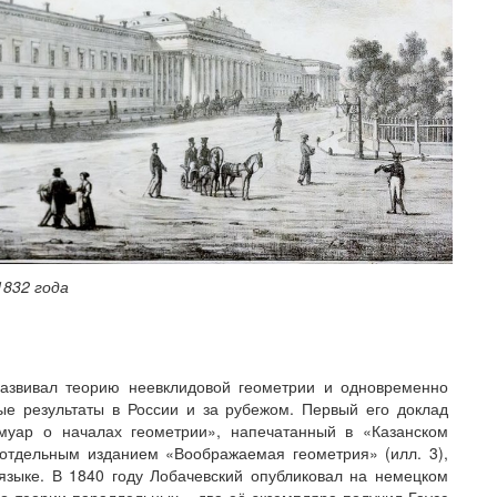
1832 года
развивал теорию неевклидовой геометрии и одновременно
тые результаты в России и за рубежом. Первый его доклад
муар о началах геометрии», напечатанный в «Казанском
 отдельным изданием «Воображаемая геометрия» (илл. 3),
языке. В 1840 году Лобачевский опубликовал на немецком
о теории параллельных», два её экземпляра получил Гаусс