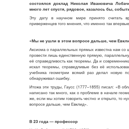
состоялся доклад Николая Ивановича Лобаче
много лет спустя, рядовое, казалось бы, событ
Эту дату в научном мире принято считать в
приверженцев того мнения, что именно так впервы
«Мы не ушли в этом вопросе дальше, чем Евкл
Аксиома о параллельных прямых известна нам со ш
провести лишь единственную прямую, параллельную
её справедливость как теоремы. Да и современник
искал теоремы, справедливые без её использова
учебника геометрии всякий раз делал новую п
обнаруживал ошибку.
Итожа эти труды, Гаусс (1777–1855) писал: «В об
написано так много, как о проблеме в начале гео
же, если мы хотим говорить честно и открыто, то ну
вопросе дальше, чем Евклид».
В 23 года — профессор