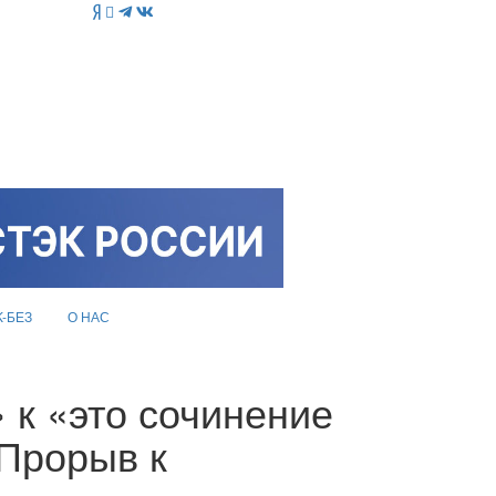
K-БЕЗ
О НАС
» к «это сочинение
Прорыв к