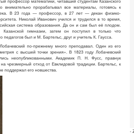
тый профессор математики, читавший студентам Казанского
но внимательно прорабатывал все материалы, готовясь к
века. В 23 года — профессор, в 27 лет — декан физико-
рситета. Николай Иванович учился и трудился в то время,
сийская система образования. Да он и сам был её плодом.
 Казанской гимназии, затем он поступил в только что
 педагогов был и М. Бартельс, друг и учитель К. Гаусса.
 Лобачевский по-прежнему много преподавал. Один из его
метрия с высшей точки зрения». В 1823 году Лобачевский
лись неопубликованными. Академик П. Н. Фусс, правнук
в на чрезмерный отход от Евклидовой традиции. Бартельс, к
не поддержал его новшества.
-