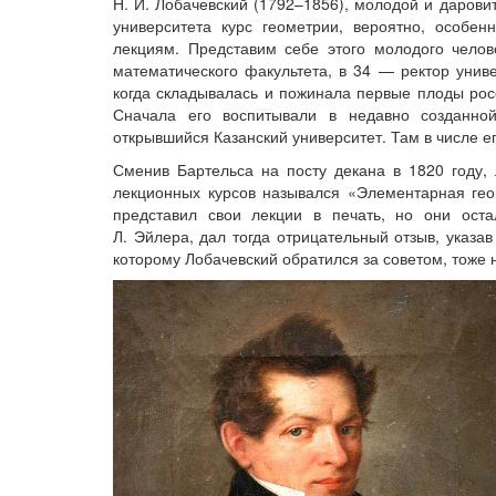
Н. И. Лобачевский (1792–1856), молодой и дарови
университета курс геометрии, вероятно, особен
лекциям. Представим себе этого молодого чело
математического факультета, в 34 — ректор униве
когда складывалась и пожинала первые плоды рос
Сначала его воспитывали в недавно созданной
открывшийся Казанский университет. Там в числе его
Сменив Бартельса на посту декана в 1820 году,
лекционных курсов назывался «Элементарная гео
представил свои лекции в печать, но они оста
Л. Эйлера, дал тогда отрицательный отзыв, указа
которому Лобачевский обратился за советом, тоже 