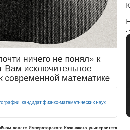
К
Н
-
почти ничего не понял» к
ит Вам исключительное
к современной математике
птографии, кандидат физико-математических наук
 Учёном совете Императорского Казанского университета