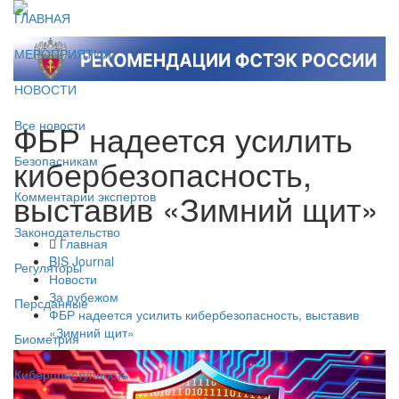
ГЛАВНАЯ
МЕРОПРИЯТИЯ
НОВОСТИ
ФБР надеется усилить
Все новости
кибербезопасность,
Безопасникам
выставив «Зимний щит»
Комментарии экспертов
Законодательство
Главная
BIS Journal
Регуляторы
Новости
За рубежом
Персданные
ФБР надеется усилить кибербезопасность, выставив
«Зимний щит»
Биометрия
Киберпреступность