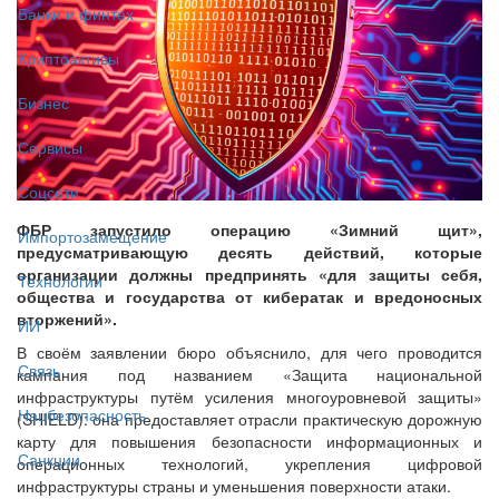
Банки и финтех
Криптоактивы
Бизнес
Сервисы
Соцсети
ФБР запустило операцию «Зимний щит»,
Импортозамещение
предусматривающую десять действий, которые
организации должны предпринять «для защиты себя,
Технологии
общества и государства от кибератак и вредоносных
вторжений».
ИИ
В своём заявлении бюро объяснило, для чего проводится
Связь
кампания под названием «Защита национальной
инфраструктуры путём усиления многоуровневой защиты»
Нацбезопасность
(SHIELD): она предоставляет отрасли практическую дорожную
карту для повышения безопасности информационных и
Санкции
операционных технологий, укрепления цифровой
инфраструктуры страны и уменьшения поверхности атаки.