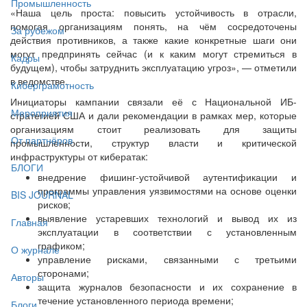
Промышленность
«Наша цель проста: повысить устойчивость в отрасли,
помогая организациям понять, на чём сосредоточены
За рубежом
действия противников, а также какие конкретные шаги они
могут предпринять сейчас (и к каким могут стремиться в
Кадры
будущем), чтобы затруднить эксплуатацию угроз», — отметили
в ведомстве.
Киберграмотность
Инициаторы кампании связали её с Национальной ИБ-
Мероприятия
стратегией США и дали рекомендации в рамках мер, которые
организациям стоит реализовать для защиты
От партнёров
промышленности, структур власти и критической
инфраструктуры от кибератак:
БЛОГИ
внедрение фишинг-устойчивой аутентификации и
программы управления уязвимостями на основе оценки
BIS JOURNAL
рисков;
выявление устаревших технологий и вывод их из
Главная
эксплуатации в соответствии с установленным
графиком;
О журнале
управление рисками, связанными с третьими
сторонами;
Авторы
защита журналов безопасности и их сохранение в
течение установленного периода времени;
Блоги