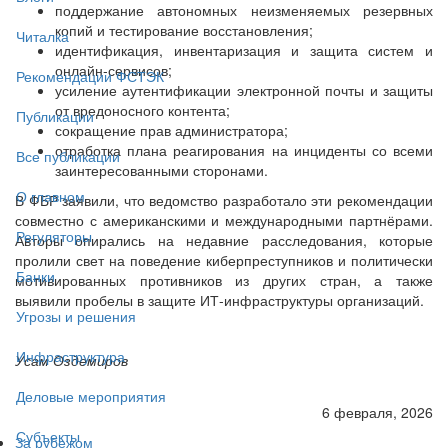
поддержание автономных неизменяемых резервных
копий и тестирование восстановления;
Читалка
идентификация, инвентаризация и защита систем и
онлайн-сервисов;
Рекомендации ФСТЭК
усиление аутентификации электронной почты и защиты
от вредоносного контента;
Публикации
сокращение прав администратора;
отработка плана реагирования на инциденты со всеми
Все публикации
заинтересованными сторонами.
О главном
В ФБР заявили, что ведомство разработало эти рекомендации
совместно с американскими и международными партнёрами.
Регуляторы
Авторы опирались на недавние расследования, которые
пролили свет на поведение киберпреступников и политически
Банки
мотивированных противников из других стран, а также
выявили пробелы в защите ИТ-инфраструктуры организаций.
Угрозы и решения
Инфраструктура
Усам Оздемиров
Деловые мероприятия
6 февраля, 2026
Субъекты
За рубежом