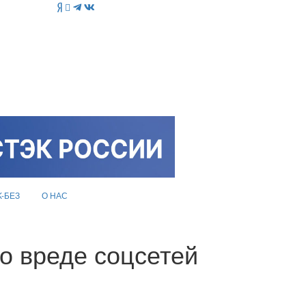
K-БЕЗ
О НАС
о вреде соцсетей