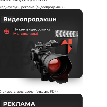
 Медиауслуги, реклама (видеопродакшн) -
Стоимость медиауслуг (открыть PDF) -