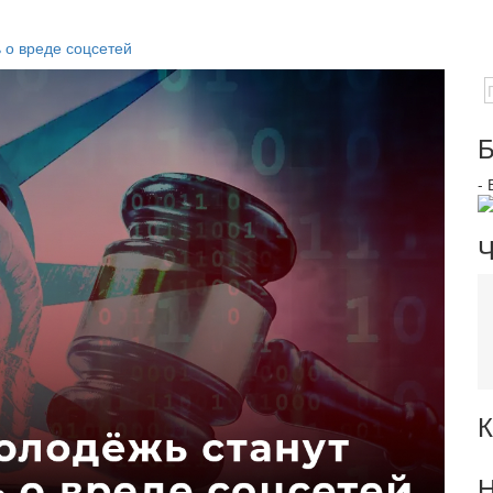
 о вреде соцсетей
Б
-
Ч
К
Н