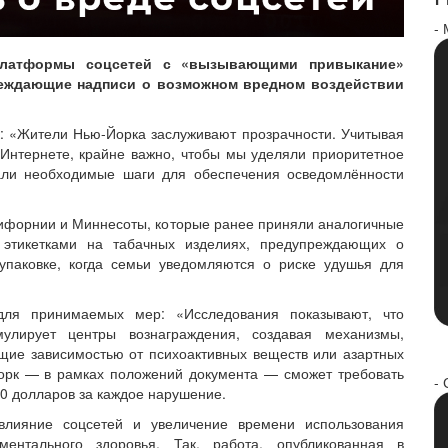
-
 платформы соцсетей с «вызывающими привыкание»
еждающие надписи о возможном вредном воздействии
к: «Жители Нью-Йорка заслуживают прозрачности. Учитывая
Интернете, крайне важно, чтобы мы уделяли приоритетное
али необходимые шаги для обеспечения осведомлённости
лифорнии и Миннесоты, которые ранее приняли аналогичные
 этикетками на табачных изделиях, предупреждающих о
 упаковке, когда семьи уведомляются о риске удушья для
для принимаемых мер: «Исследования показывают, что
мулирует центры вознаграждения, создавая механизмы,
щие зависимостью от психоактивных веществ или азартных
орк — в рамках положений документа — сможет требовать
- 
0 долларов за каждое нарушение.
влияние соцсетей и увеличение времени использования
нтального здоровья. Так, работа, опубликованная в