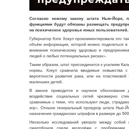
Согласно новому закону штата Нью-Йорк,
функциями будут обязаны размещать предупр
на психическое здоровье юных пользователей.
Губернатор Кэти Хокул прокомментировала это та
объём информации, которой можно поделиться в 
внимание психическому здоровью и предприним
людей о любых потенциальных рисках».
Таким образом, штат присоединится к усилиям Ка
нормы. Хокул сравнила вводимые новшества с
вероятности развития рака, или на пластиковой
маленьких детей.
В законе приводится и научное обоснование 
воздействие социальных сетей чрезмерно сти
сравнимые с теми, что используют люди, страдаю
игр». Отныне генеральный прокурор штата Нью-Й
назначения гражданских штрафов в размере до 500
Несколько исследований увязало между собой 
смартфонов среди молодёжи с проблемами ме