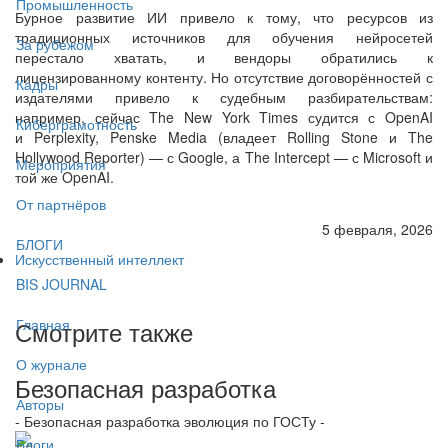
Промышленность
Бурное развитие ИИ привело к тому, что ресурсов из
традиционных источников для обучения нейросетей
За рубежом
перестало хватать, и вендоры обратились к
лицензированному контенту. Но отсутствие договорённостей с
Кадры
издателями привело к судебным разбирательствам:
например, сейчас The New York Times судится с OpenAI
Киберграмотность
и Perplexity, Penske Media (владеет Rolling Stone и The
Hollywood Reporter) — с Google, а The Intercept — с Microsoft и
Мероприятия
той же OpenAI.
От партнёров
5 февраля, 2026
БЛОГИ
Искусственный интеллект
BIS JOURNAL
Смотрите также
Главная
О журнале
Безопасная разработка
Авторы
- Безопасная разработка эволюция по ГОСТу -
Блоги