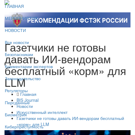
ГЛАВНАЯ
МЕРОПРИЯТИЯ
НОВОСТИ
Газетчики не готовы
Все новости
давать ИИ-вендорам
Безопасникам
бесплатный «корм» для
Комментарии экспертов
LLM
Законодательство
Регуляторы
Главная
BIS Journal
Персданные
Новости
Искусственный интеллект
Биометрия
Газетчики не готовы давать ИИ-вендорам бесплатный
«корм» для LLM
Киберпреступность