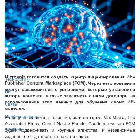
Банки и финтех
Криптоактивы
Бизнес
Сервисы
Соцсети
Импортозамещение
Microsoft готовится создать «центр лицензирования ИИ»
Технологии
Publisher Content Marketplace (PCM). Через него компании
смогут ознакомиться с условиями, которые установили
ИИ
авторы контента, а также заключить с ними договоры на
использование этих данных для обучения своих ИИ-
Связь
моделей.
Нацбезопасность
В процесс вовлечены такие медиагиганты, как Vox Media, The
Associated Press, Condé Nast и People. Сообщается, что PCM
Санкции
будет поддерживать и крупные агентства, и независимые
издания, но о дате старта пока ни слова.