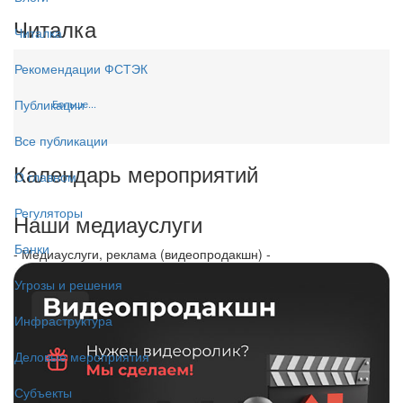
Читалка
Читалка
Рекомендации ФСТЭК
Публикации
Больше...
Все публикации
Календарь мероприятий
О главном
Регуляторы
Наши медиауслуги
Банки
- Медиауслуги, реклама (видеопродакшн) -
Угрозы и решения
Инфраструктура
Деловые мероприятия
Субъекты