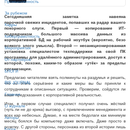
Промышленность
За рубежом
Сегодняшняя заметка навеяна
парочкой свежих инцидентов, попавших на радар вашего
Кадры
покорного слуги. Первый — копирование ИТ-
подрядчиком большого массива данных из
Киберграмотность
корпоративной БД на рабочий ноутбук (вероятно, безо
всякого злого умысла). Второй — несанкционированная
Мероприятия
установка специалистом техподдержки на свой ПК
программы для удалённого администрирования, доступ к
От партнёров
которой, похоже, каким-то образом «утёк» за пределы
организации.
БЛОГИ
Предлагаю читателям взять полминуты на раздумья и решить,
BIS JOURNAL
что из этого серьёзнее и какие меры вы бы приняли к
сотрудникам в описанных ситуациях. Проверим, сойдутся ли
Главная
ваши предсказания с корпоративной реальностью.
Итак, в первом случае специалист получил очень жёсткий
О журнале
(чуть ли не до крика) выговор, с привлечением менеджмента и
всех кар небесных. Думаю, я на месте бедолаги как минимум
Авторы
месяц боялся бы компьютер даже включать. Даже просто в
розетку. С другой стороны, персонажа из второй истории лишь
Блоги