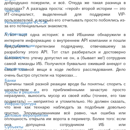
добродушно пожурили, и всё. Откуда же такая разница в
подходах? А разгадка проста: «герой» второй истории — это
Читалка
ИТ-специалист, выделенный для поддержки VIP-
пользователей, и всерьёз его отчитывать просто побоялись из-
Рекомендации ФСТЭК
за его потенциальных знакомств.
Публикации
А вот ещё одна история: в ней ИБшники обнаружили в
интернете информацию о внутреннем API компании и пошли
Все публикации
предъявлять претензии подрядчику, отвечавшему за
разработку этого API. Тот стал разбираться и достоверно
О главном
выяснил, что утечку допустил не он, а (бывает же!) сотрудник
самой команды ИБ. Получился буквально оживший анекдот о
Регуляторы
самой главной вещи в ходе любого расследования. Дело
очень быстро спустили на тормозах…
Банки
Причины такой разной реакции вроде бы понятны: спорить с
начальством и его приближёнными зачастую просто
Угрозы и решения
неразумно, выносить мусор из своей избы (точнее, его там
подметать) — неприятно и утомительно. Но должен сказать,
Инфраструктура
что мне как технарю наблюдать за подобным довольно
грустно. Злоумышленникам всё равно, чья ошибка или
Деловые мероприятия
оплошность открыла им ворота в периметр. Более того: если
она допущена сотрудником ИБ или
Субъекты
высокопривилегированным сотрудником ИТ, ущерб может