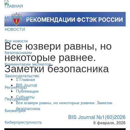
ГЛАВНАЯ
МЕРОПРИЯТИЯ
НОВОСТИ
Все юзвери равны, но
Все новости
некоторые равнее.
Безопасникам
Заметки безопасника
Комментарии экспертов
Законодательство
Главная
BIS Journal
Регуляторы
Публикации
Субъекты
Персданные
Все юзвери равны, но некоторые равнее. Заметки
безопасника
Биометрия
BIS Journal №1(60)2026
Киберпреступность
6 февраля, 2026