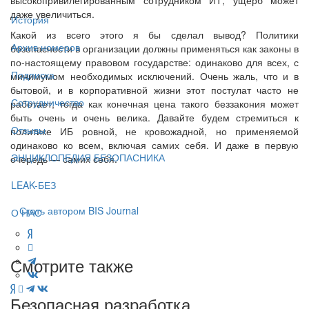
даже увеличиться.
История
Какой из всего этого я бы сделал вывод? Политики
Архив номеров
безопасности в организации должны применяться как законы в
по-настоящему правовом государстве: одинаково для всех, с
Подписка
минимумом необходимых исключений. Очень жаль, что и в
бытовой, и в корпоративной жизни этот постулат часто не
Сотрудничество
работает, тогда как конечная цена такого беззакония может
быть очень и очень велика. Давайте будем стремиться к
Отзывы
политике ИБ ровной, не кровожадной, но применяемой
одинаково ко всем, включая самих себя. И даже в первую
ЭНЦИКЛОПЕДИЯ БЕЗОПАСНИКА
очередь — самих себя.
LEAK-БЕЗ
Стать автором BIS Journal
О НАС
Смотрите также
Безопасная разработка