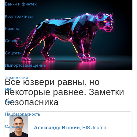
Банки и финтех
Криптоактивы
Бизнес
Сервисы
Соцсети
Импортозамещение
Технологии
Все юзвери равны, но
некоторые равнее. Заметки
ИИ
безопасника
Связь
Нацбезопасность
Санкции
Александр Игонин
, BIS Journal