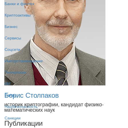
Банки и финтех
Криптоактивы
Бизнес
Сервисы
Соцсети
Импортозамещение
Технологии
ИИ
Борис Столпаков
Связь
историк криптографии, кандидат физико-
Нацбезопасность
математических наук
Санкции
Публикации