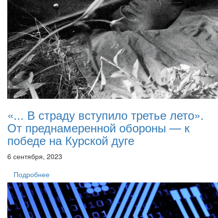
«... В страду вступило третье лето».
От преднамеренной обороны — к
победе на Курской дуге
6 сентября, 2023
Подробнее