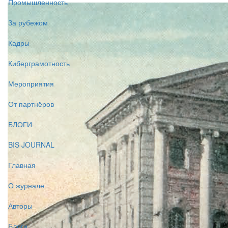
Промышленность
За рубежом
Кадры
Киберграмотность
Мероприятия
От партнёров
БЛОГИ
BIS JOURNAL
Главная
О журнале
Авторы
Блоги