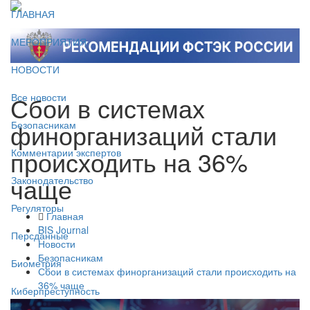
ГЛАВНАЯ
МЕРОПРИЯТИЯ
НОВОСТИ
Сбои в системах
Все новости
финорганизаций стали
Безопасникам
происходить на 36%
Комментарии экспертов
чаще
Законодательство
Регуляторы
Главная
BIS Journal
Персданные
Новости
Безопасникам
Биометрия
Сбои в системах финорганизаций стали происходить на
36% чаще
Киберпреступность