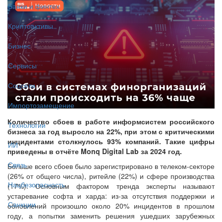
Банки и финтех
Криптоактивы
Бизнес
Сервисы
Соцсети
Импортозамещение
Количество сбоев в работе информсистем российского
Технологии
бизнеса за год выросло на 22%, при этом с критическими
инцидентами столкнулось 93% компаний. Такие цифры
ИИ
приведены в отчёте Monq Digital Lab за 2024 год.
Связь
Больше всего сбоев было зарегистрировано в телеком-секторе
(26% от общего числа), ритейле (22%) и сфере производства
Нацбезопасность
(17%). Основным фактором тренда эксперты называют
устаревание софта и харда: из-за отсутствия поддержки и
Санкции
обновлений произошло около 20% инцидентов в прошлом
году, а попытки заменить решения ушедших зарубежных