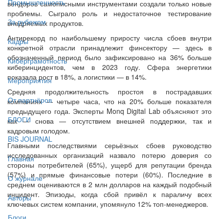
Промышленность
вендоров самописными инструментами создали только новые
проблемы. Сыграло роль и недостаточное тестирование
За рубежом
внедряемых продуктов.
Антирекорд по наибольшему приросту числа сбоев внутри
Кадры
конкретной отрасли принадлежит финсектору — здесь в
обозначенный период было зафиксировано на 36% больше
Киберграмотность
киберинцидентов, чем в 2023 году. Сфера энергетики
показала рост в 18%, а логистики — в 14%.
Мероприятия
Средняя продолжительность простоя в пострадавших
От партнёров
компаниях — четыре часа, что на 20% больше показателя
предыдущего года. Эксперты Monq Digital Lab объясняют это
БЛОГИ
как — снова — отсутствием внешней поддержки, так и
кадровым голодом.
BIS JOURNAL
Главными последствиями серьёзных сбоев руководство
исследованных организаций назвало потерю доверия со
Главная
стороны потребителей (65%), ущерб для репутации бренда
(57%) и прямые финансовые потери (60%). Последние в
О журнале
среднем оцениваются в 2 млн долларов на каждый подобный
инцидент. Эпизоды, когда сбой привёл к параличу всех
Авторы
ключевых систем компании, упомянуло 12% топ-менеджеров.
Блоги