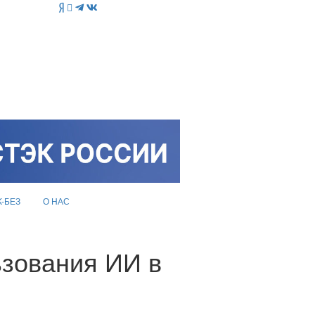
K-БЕЗ
О НАС
зования ИИ в