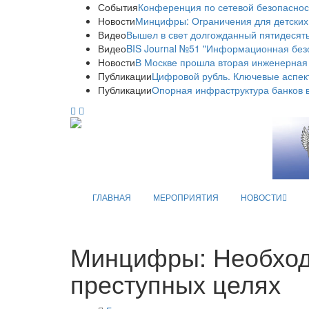
События
Конференция по сетевой безопаснос
Новости
Минцифры: Ограничения для детских
Видео
Вышел в свет долгожданный пятидесяты
Видео
BIS Journal №51 "Информационная без
Новости
В Москве прошла вторая инженерная
Публикации
Цифровой рубль. Ключевые аспек
Публикации
Опорная инфраструктура банков в
ГЛАВНАЯ
МЕРОПРИЯТИЯ
НОВОСТИ
Минцифры: Необход
преступных целях