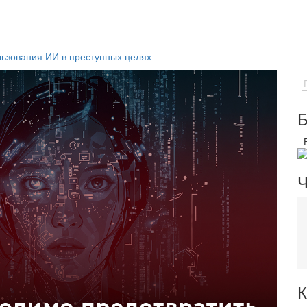
ьзования ИИ в преступных целях
Б
-
Ч
К