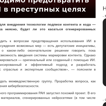
Н
-
ля внедрения технологии подписи контента и кода —
а неясно, будет ли это касаться сгенерированных
одить к вопросам предотвращения использования ИИ в
бсуждения возможных мер — есть депутатские инициативы,
о каком-либо окончательном решении говорить пока
озможность введения системы маркировки контента. Однако
аркироваться — оригинальный или созданный с помощью ИИ.
ансированный и эффективный подход и разработать
 с отраслью и экспертным сообществом», — пояснили в
ать межведомственную группу. Проработка вопроса, как
ения кибербезопасности.
много программирования РАН запустил похожий проект. В его
 материалов, сгенерированных нейросетями (в том числе
- 