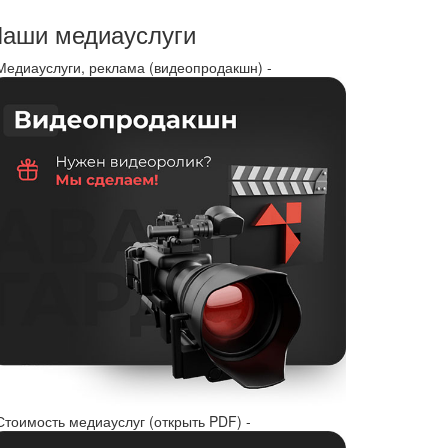
аши медиауслуги
 Медиауслуги, реклама (видеопродакшн) -
Стоимость медиауслуг (открыть PDF) -