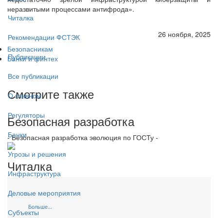
неразвитыми процессами антифрода».
Читалка
26 ноября, 2025
Рекомендации ФСТЭК
Безопасникам
Публикации
Банки и финтех
Все публикации
Смотрите также
О главном
Регуляторы
Безопасная разработка
Банки
- Безопасная разработка эволюция по ГОСТу -
Угрозы и решения
Читалка
Инфраструктура
Деловые мероприятия
Больше...
Субъекты