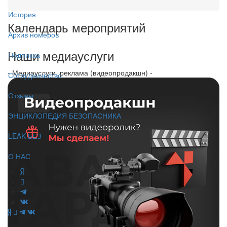
История
Календарь мероприятий
Архив номеров
Наши медиауслуги
Подписка
- Медиауслуги, реклама (видеопродакшн) -
Сотрудничество
Отзывы
ЭНЦИКЛОПЕДИЯ БЕЗОПАСНИКА
LEAK-БЕЗ
О НАС