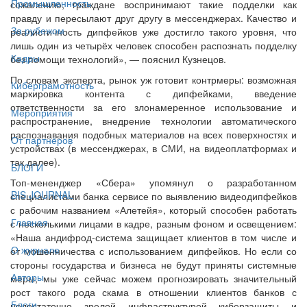
Промышленность
сожалению, граждане воспринимают такие подделки как
правду и пересылают друг другу в мессенджерах. Качество и
За рубежом
реалистичность дипфейков уже достигло такого уровня, что
лишь один из четырёх человек способен распознать подделку
Кадры
без помощи технологий», — пояснил Кузнецов.
По словам эксперта, рынок уж готовит контрмеры: возможная
Киберграмотность
маркировка контента с дипфейками, введение
ответственности за его злонамеренное использование и
Мероприятия
распространение, внедрение технологии автоматического
распознавания подобных материалов на всех поверхностях и
От партнёров
устройствах (в мессенджерах, в СМИ, на видеоплатформах и
так далее).
БЛОГИ
Топ-мененджер «Сбера» упомянул о разработанном
BIS JOURNAL
специалистами банка сервисе по выявлению видеодипфейков
с рабочим названием «Алетейя», который способен работать
Главная
с несколькими лицами в кадре, разным фоном и освещением:
«Наша андифрод-система защищает клиентов в том числе и
О журнале
от мошенничества с использованием дипфейков. Но если со
стороны государства и бизнеса не будут приняты системные
Авторы
меры, мы уже сейчас можем прогнозировать значительный
рост такого рода скама в отношении клиентов банков с
Блоги
недостаточно зрелой инфраструктурой киберзащиты и