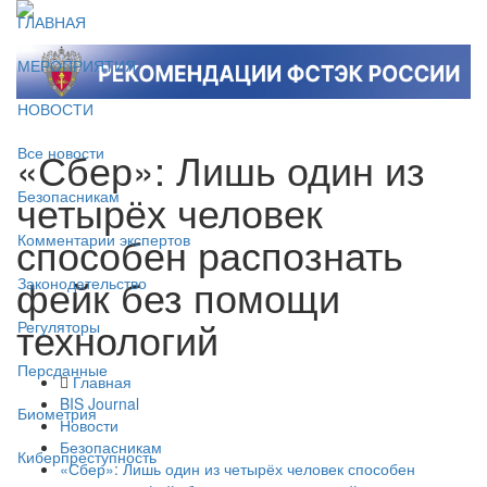
ГЛАВНАЯ
МЕРОПРИЯТИЯ
НОВОСТИ
«Сбер»: Лишь один из
Все новости
четырёх человек
Безопасникам
способен распознать
Комментарии экспертов
фейк без помощи
Законодательство
технологий
Регуляторы
Персданные
Главная
BIS Journal
Биометрия
Новости
Безопасникам
Киберпреступность
«Сбер»: Лишь один из четырёх человек способен