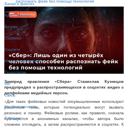
распознать фейк без помощи технологий
Банки и финтех
Криптоактивы
Бизнес
Сервисы
Соцсети
Импортозамещение
Технологии
Зампред правления «Сбера» Станислав Кузнецов
ИИ
предупредил о распространяющихся в соцсетях видео с
дипфейками медийных персон.
Связь
«Для таких фейковых новостей злоумышленники используют
Нацбезопасность
различные темы, которые потенциально могут вызвать
резонанс и панику. Фейковые ролики, как правило, сначала
Санкции
публикуются в анонимных каналах, чтобы автора было
сложнее отследить, а затем распространяются в соцсетях. К