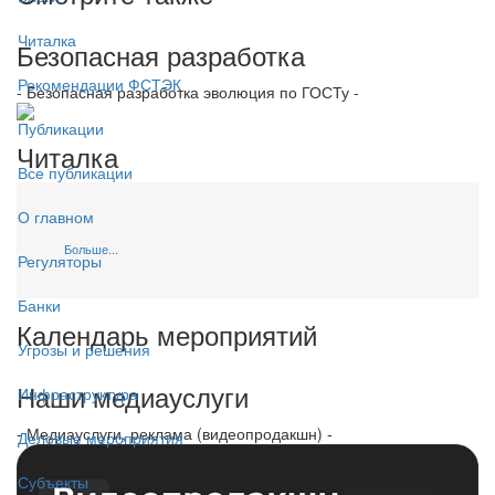
Читалка
Безопасная разработка
Рекомендации ФСТЭК
- Безопасная разработка эволюция по ГОСТу -
Публикации
Читалка
Все публикации
О главном
Больше...
Регуляторы
Банки
Календарь мероприятий
Угрозы и решения
Наши медиауслуги
Инфраструктура
- Медиауслуги, реклама (видеопродакшн) -
Деловые мероприятия
Субъекты