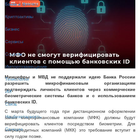
Банки и финтех
Криптоактивы
Бизнес
Сервисы
Соцсети
Импортозамещение
Минцифры и МВД не поддержали идею Банка России
Технологии
разрешить микрофинансовым организациям
подтверждать личность клиентов через коммерческие
ИИ
биометрические системы банков и с использованием
банковских ID.
Связь
С марта будущего года при дистанционном оформлении
Нацбезопасность
займа микрофинансовые компании (МФК) должны будут
верифицировать клиентов посредством биометрии. Для
Санкции
микрокредитных компаний (МКК) это требование вступит в
силу годом позже.