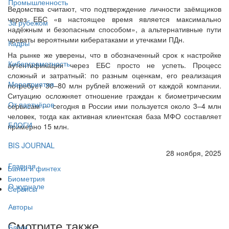
Промышленность
Ведомства считают, что подтверждение личности заёмщиков
через ЕБС «в настоящее время является максимально
За рубежом
надёжным и безопасным способом», а альтернативные пути
чреваты вероятными кибератаками и утечками ПДн.
Кадры
На рынке же уверены, что в обозначенный срок к настройке
Киберграмотность
аутентификации через ЕБС просто не успеть. Процесс
сложный и затратный: по разным оценкам, его реализация
Мероприятия
потребует 30–80 млн рублей вложений от каждой компании.
Ситуацию осложняет отношение граждан к биометрическим
От партнёров
сервисам — сегодня в России ими пользуется около 3–4 млн
человек, тогда как активная клиентская база МФО составляет
БЛОГИ
примерно 15 млн.
BIS JOURNAL
28 ноября, 2025
Главная
Банки и финтех
Биометрия
О журнале
Сервисы
Авторы
Смотрите также
Блоги