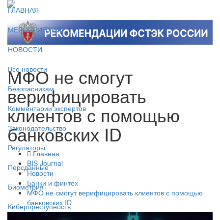
ГЛАВНАЯ
МЕРОПРИЯТИЯ
НОВОСТИ
МФО не смогут
Все новости
верифицировать
Безопасникам
клиентов с помощью
Комментарии экспертов
банковских ID
Законодательство
Регуляторы
Главная
BIS Journal
Персданные
Новости
Банки и финтех
Биометрия
МФО не смогут верифицировать клиентов с помощью
банковских ID
Киберпреступность