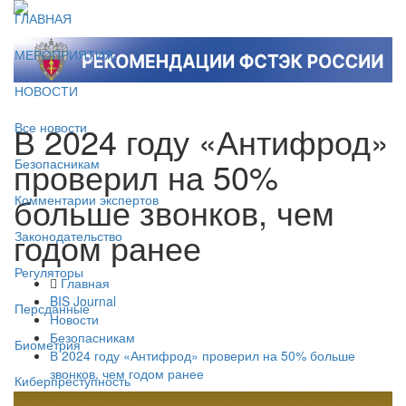
ГЛАВНАЯ
МЕРОПРИЯТИЯ
НОВОСТИ
В 2024 году «Антифрод»
Все новости
проверил на 50%
Безопасникам
больше звонков, чем
Комментарии экспертов
годом ранее
Законодательство
Регуляторы
Главная
BIS Journal
Персданные
Новости
Безопасникам
Биометрия
В 2024 году «Антифрод» проверил на 50% больше
звонков, чем годом ранее
Киберпреступность