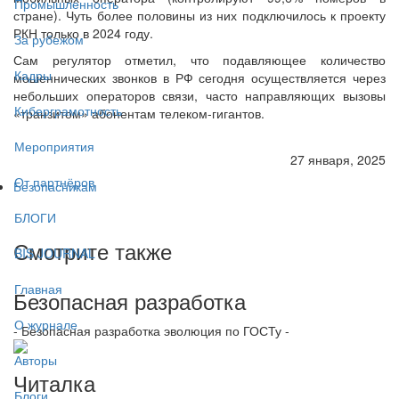
Промышленность
стране). Чуть более половины из них подключилось к проекту
РКН только в 2024 году.
За рубежом
Сам регулятор отметил, что подавляющее количество
Кадры
мошеннических звонков в РФ сегодня осуществляется через
небольших операторов связи, часто направляющих вызовы
Киберграмотность
«транзитом» абонентам телеком-гигантов.
Мероприятия
27 января, 2025
От партнёров
Безопасникам
БЛОГИ
Смотрите также
BIS JOURNAL
Главная
Безопасная разработка
О журнале
- Безопасная разработка эволюция по ГОСТу -
Авторы
Читалка
Блоги