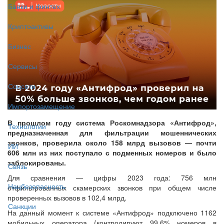
Банки и финтех
Криптоактивы
Бизнес
Сервисы
Соцсети
Импортозамещение
В прошлом году система Роскомнадзора «Антифрод»,
Технологии
предназначенная для фильтрации мошеннических
звонков, проверила около 158 млрд вызовов — почти
ИИ
606 млн из них поступало с подменных номеров и было
заблокированы.
Связь
Для сравнения — цифры 2023 года: 756 млн
Нацбезопасность
отфильтрованных скамерских звонков при общем числе
проверенных вызовов в 102,4 млрд.
Санкции
На данный момент к системе «Антифрод» подключено 1162
мобильных оператора (контролируют 99,6% номеров в