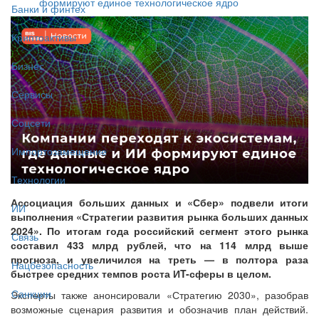
формируют единое технологическое ядро
Банки и финтех
Криптоактивы
Бизнес
Сервисы
Соцсети
Импортозамещение
Технологии
Ассоциация больших данных и «Сбер» подвели итоги
ИИ
выполнения «Стратегии развития рынка больших данных
2024». По итогам года российский сегмент этого рынка
Связь
составил 433 млрд рублей, что на 114 млрд выше
прогноза, и увеличился на треть — в полтора раза
Нацбезопасность
быстрее средних темпов роста ИT-сферы в целом.
Санкции
Эксперты также анонсировали «Стратегию 2030», разобрав
возможные сценария развития и обозначив план действий.