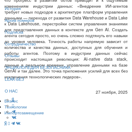
изменениям индустрии данных: «Внедрение ИИ-агентов
История
требует новых подходов к архитектуре платформ управления
данными — перехода от развития Data Warehouse и Data Lake
Архив номеров
к Data Lakehouse, перестройки систем управления знаниями
для представления данных в контексте для Gen AI. Создать
Подписка
агента сегодня просто, но очень сложно подтянуть его навыки
до уровня человека. Точность работы напрямую зависит от
Сотрудничество
количества и качества данных, доступных для обучения и
работы агентов. Поэтому в индустрии данных сейчас
Отзывы
происходит настоящая революция: AI-native data stack,
данные в реальном времени, управление данными на базе
ЭНЦИКЛОПЕДИЯ БЕЗОПАСНИКА
GenAI и так далее. Это точка приложения усилий для всех без
исключения технологических лидеров».
LEAK-БЕЗ
О НАС
27 ноября, 2025
Бизнес
Технологии
Импортозамещение