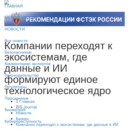
ГЛАВНАЯ
МЕРОПРИЯТИЯ
НОВОСТИ
Компании переходят к
Все новости
экосистемам, где
Безопасникам
данные и ИИ
Комментарии экспертов
формируют единое
Законодательство
технологическое ядро
Регуляторы
Персданные
Главная
BIS Journal
Биометрия
Новости
Бизнес
Киберпреступность
Компании переходят к экосистемам, где данные и ИИ