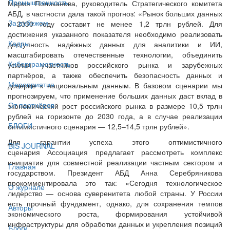
Промышленность
Мария Поликанова, руководитель Стратегического комитета
АБД, в частности дала такой прогноз: «Рынок больших данных
За рубежом
к 2030 году составит не менее 1,2 трлн рублей. Для
достижения указанного показателя необходимо реализовать
Кадры
доступность надёжных данных для аналитики и ИИ,
масштабировать отечественные технологии, объединить
Киберграмотность
усилия участников российского рынка и зарубежных
партнёров, а также обеспечить безопасность данных и
Мероприятия
доверие к национальным данным. В базовом сценарии мы
прогнозируем, что применение больших данных даст вклад в
От партнёров
экономический рост российского рынка в размере 10,5 трлн
рублей на горизонте до 2030 года, а в случае реализации
БЛОГИ
оптимистичного сценария — 12,5–14,5 трлн рублей».
Для гарантии успеха этого оптимистичного
BIS JOURNAL
сценария Ассоциация предлагает рассмотреть комплекс
инициатив для совместной реализации частным сектором и
Главная
государством. Президент АБД Анна Серебряникова
прокомментировала это так: «Сегодня технологическое
О журнале
лидерство — основа суверенитета любой страны. У России
есть прочный фундамент, однако, для сохранения темпов
Авторы
экономического роста, формирования устойчивой
инфраструктуры для обработки данных и укрепления позиций
Блоги