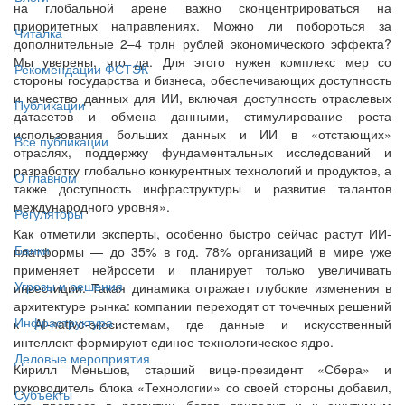
на глобальной арене важно сконцентрироваться на
приоритетных направлениях. Можно ли побороться за
Читалка
дополнительные 2–4 трлн рублей экономического эффекта?
Мы уверены, что да. Для этого нужен комплекс мер со
Рекомендации ФСТЭК
стороны государства и бизнеса, обеспечивающих доступность
и качество данных для ИИ, включая доступность отраслевых
Публикации
датасетов и обмена данными, стимулирование роста
использования больших данных и ИИ в «отстающих»
Все публикации
отраслях, поддержку фундаментальных исследований и
разработку глобально конкурентных технологий и продуктов, а
О главном
также доступность инфраструктуры и развитие талантов
международного уровня».
Регуляторы
Как отметили эксперты, особенно быстро сейчас растут ИИ-
Банки
платформы — до 35% в год. 78% организаций в мире уже
применяет нейросети и планирует только увеличивать
Угрозы и решения
инвестиции. Такая динамика отражает глубокие изменения в
архитектуре рынка: компании переходят от точечных решений
Инфраструктура
к AI-native-экосистемам, где данные и искусственный
интеллект формируют единое технологическое ядро.
Деловые мероприятия
Кирилл Меньшов, старший вице-президент «Сбера» и
руководитель блока «Технологии» со своей стороны добавил,
Субъекты
что прогресс в развитии ботов приводит и к ощутимым