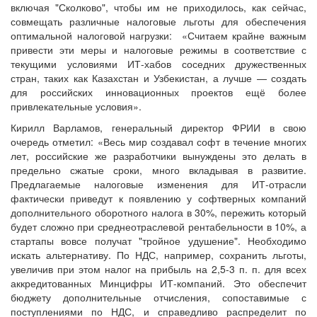
включая "Сколково", чтобы им не приходилось, как сейчас,
совмещать различные налоговые льготы для обеспечения
оптимальной налоговой нагрузки: «Считаем крайне важным
привести эти меры и налоговые режимы в соответствие с
текущими условиями ИТ-хабов соседних дружественных
стран, таких как Казахстан и Узбекистан, а лучше — создать
для российских инновационных проектов ещё более
привлекательные условия».
Кирилл Варламов, генеральный директор ФРИИ в свою
очередь отметил: «Весь мир создавал софт в течение многих
лет, российские же разработчики вынуждены это делать в
предельно сжатые сроки, много вкладывая в развитие.
Предлагаемые налоговые изменения для ИТ-отрасли
фактически приведут к появлению у софтверных компаний
дополнительного оборотного налога в 30%, пережить который
будет сложно при среднеотраслевой рентабельности в 10%, а
стартапы вовсе получат "тройное удушение". Необходимо
искать альтернативу. По НДС, например, сохранить льготы,
увеличив при этом налог на прибыль на 2,5-3 п. п. для всех
аккредитованных Минцифры ИТ-компаний. Это обеспечит
бюджету дополнительные отчисления, сопоставимые с
поступлениями по НДС, и справедливо распределит по