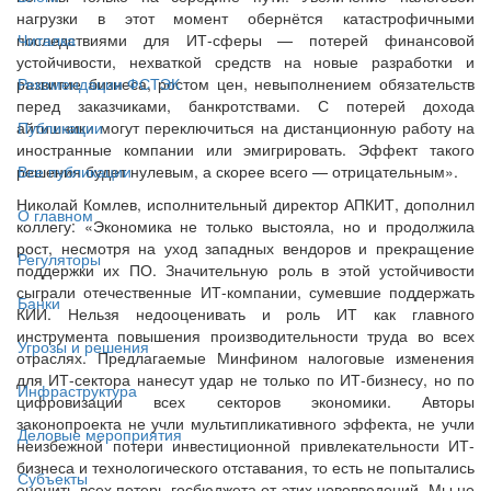
нагрузки в этот момент обернётся катастрофичными
последствиями для ИТ-сферы — потерей финансовой
Читалка
устойчивости, нехваткой средств на новые разработки и
развитие бизнеса, ростом цен, невыполнением обязательств
Рекомендации ФСТЭК
перед заказчиками, банкротствами. С потерей дохода
айтишники могут переключиться на дистанционную работу на
Публикации
иностранные компании или эмигрировать. Эффект такого
решения будет нулевым, а скорее всего — отрицательным».
Все публикации
Николай Комлев, исполнительный директор АПКИТ, дополнил
О главном
коллегу: «Экономика не только выстояла, но и продолжила
рост, несмотря на уход западных вендоров и прекращение
Регуляторы
поддержки их ПО. Значительную роль в этой устойчивости
сыграли отечественные ИТ-компании, сумевшие поддержать
Банки
КИИ. Нельзя недооценивать и роль ИТ как главного
инструмента повышения производительности труда во всех
Угрозы и решения
отраслях. Предлагаемые Минфином налоговые изменения
для ИТ-сектора нанесут удар не только по ИТ-бизнесу, но по
Инфраструктура
цифровизации всех секторов экономики. Авторы
законопроекта не учли мультипликативного эффекта, не учли
Деловые мероприятия
неизбежной потери инвестиционной привлекательности ИТ-
бизнеса и технологического отставания, то есть не попытались
Субъекты
оценить всех потерь госбюджета от этих нововведений. Мы не