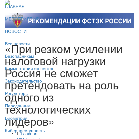
ГЛАВНАЯ
МЕРОПРИЯТИЯ
НОВОСТИ
«При резком усилении
Все новости
налоговой нагрузки
Безопасникам
Россия не сможет
Комментарии экспертов
претендовать на роль
Законодательство
одного из
Регуляторы
технологических
Персданные
лидеров»
Биометрия
Киберпреступность
Главная