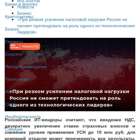
BIS Journal
Банки и финтех
Новости
Бизнес
Криптоактивы
«При резком усилении налоговой нагрузки Россия не
сможет претендовать на роль одного из технологических
Бизнес
лидеров»
Сервисы
Соцсети
Импортозамещение
Технологии
ИИ
Связь
Нацбезопасность
Российские ИТ-вендоры считают, что введение НДС,
двукратное увеличение ставки страховых взносов и
Санкции
снижение уровня применения УСН до 10 млн руб. для
компаний отрасли может перечеркнуть все результаты,