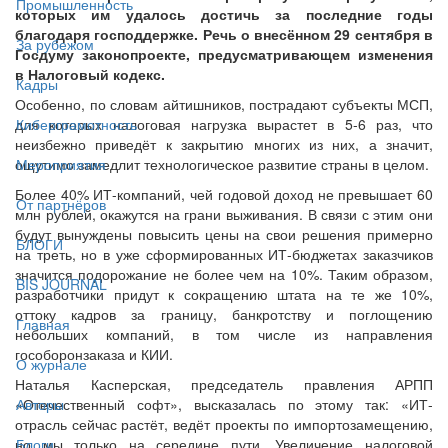
Промышленность
которых им удалось достичь за последние годы
благодаря господдержке. Речь о внесённом 29 сентября в
За рубежом
Госдуму законопроекте, предусматривающем изменения
в Налоговый кодекс.
Кадры
Особенно, по словам айтишников, пострадают субъекты МСП,
для которых налоговая нагрузка вырастет в 5-6 раз, что
Киберграмотность
неизбежно приведёт к закрытию многих из них, а значит,
ощутимо замедлит технологическое развитие страны в целом.
Мероприятия
Более 40% ИТ-компаний, чей годовой доход не превышает 60
От партнёров
млн рублей, окажутся на грани выживания. В связи с этим они
будут вынуждены повысить цены на свои решения примерно
БЛОГИ
на треть, но в уже сформированных ИТ-бюджетах заказчиков
значится подорожание не более чем на 10%. Таким образом,
BIS JOURNAL
разработчики придут к сокращению штата на те же 10%,
оттоку кадров за границу, банкротству и поглощению
Главная
небольших компаний, в том числе из направления
гособоронзаказа и КИИ.
О журнале
Наталья Касперская, председатель правления АРПП
«Отечественный софт», высказалась по этому так: «ИТ-
Авторы
отрасль сейчас растёт, ведёт проекты по импортозамещению,
но мы только на середине пути. Увеличение налоговой
Блоги