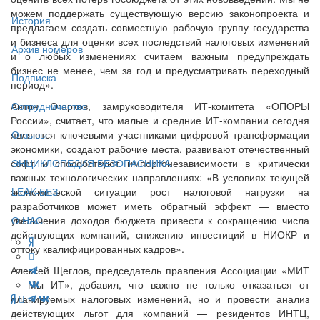
можем поддержать существующую версию законопроекта и
История
предлагаем создать совместную рабочую группу государства
и бизнеса для оценки всех последствий налоговых изменений
Архив номеров
и о любых изменениях считаем важным предупреждать
бизнес не менее, чем за год и предусматривать переходный
Подписка
период».
Антон Огарков, замруководителя ИТ-комитета «ОПОРЫ
Сотрудничество
России», считает, что малые и средние ИТ-компании сегодня
являются ключевыми участниками цифровой трансформации
Отзывы
экономики, создают рабочие места, развивают отечественный
софт и способствуют импортонезависимости в критически
ЭНЦИКЛОПЕДИЯ БЕЗОПАСНИКА
важных технологических направлениях: «В условиях текущей
экономической ситуации рост налоговой нагрузки на
LEAK-БЕЗ
разработчиков может иметь обратный эффект — вместо
увеличения доходов бюджета привести к сокращению числа
О НАС
действующих компаний, снижению инвестиций в НИОКР и
оттоку квалифицированных кадров».
Алексей Щеглов, председатель правления Ассоциации «МИТ
— Мы ИТ», добавил, что важно не только отказаться от
планируемых налоговых изменений, но и провести анализ
действующих льгот для компаний — резидентов ИНТЦ,