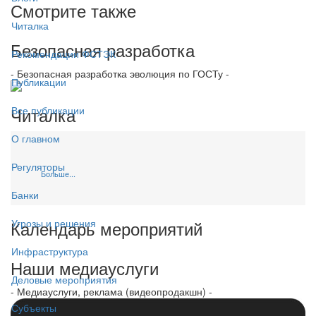
Смотрите также
Читалка
Безопасная разработка
Рекомендации ФСТЭК
- Безопасная разработка эволюция по ГОСТу -
Публикации
Читалка
Все публикации
О главном
Регуляторы
Больше...
Банки
Календарь мероприятий
Угрозы и решения
Инфраструктура
Наши медиауслуги
Деловые мероприятия
- Медиауслуги, реклама (видеопродакшн) -
Субъекты