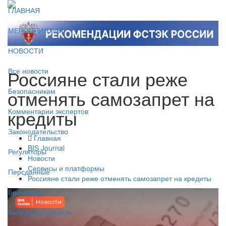
ГЛАВНАЯ
МЕРОПРИЯТИЯ
НОВОСТИ
Россияне стали реже
Все новости
отменять самозапрет на
Безопасникам
кредиты
Комментарии экспертов
Законодательство
Главная
BIS Journal
Регуляторы
Новости
Сервисы и платформы
Персданные
Россияне стали реже отменять самозапрет на кредиты
Биометрия
Киберпреступность