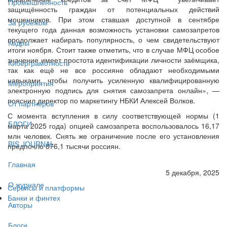
Промышленность
защищённость граждан от потенциальных действий
мошенников. При этом ставшая доступной в сентябре
За рубежом
текущего года данная возможность установки самозапретов
продолжает набирать популярность, о чем свидетельствуют
Кадры
итоги ноября. Стоит также отметить, что в случае МФЦ особое
значение имеет простота идентификации личности заёмщика,
Киберграмотность
так как ещё не все россияне обладают необходимыми
навыками, чтобы получить усиленную квалифицированную
Мероприятия
электронную подпись для снятия самозапрета онлайн», —
пояснил директор по маркетингу НБКИ Алексей Волков.
От партнёров
С момента вступления в силу соответствующей нормы (1
БЛОГИ
марта 2025 года) опцией самозапрета воспользовалось 16,17
млн человек. Снять же ограничение после его установления
BIS JOURNAL
предпочло 876,1 тысячи россиян.
Главная
5 декабря, 2025
О журнале
Сервисы и платформы
Банки и финтех
Авторы
Блоги