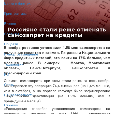
Банки и финтех
Криптоактивы
Бизнес
Сервисы
Соцсети
В ноябре россияне установили 1,58 млн самозапретов на
получение кредитов и займов. По данным Национального
Импортозамещение
бюро кредитных историй, это почти на 17% больше, чем
месяцем ранее. В лидерах — Москва, Московская
Технологии
область, Санкт-Петербург, Башкортостан и
Краснодарский край.
ИИ
Снимать самозапреты при этом стали реже: за весь ноябрь
Связь
МФЦ провели эту операцию 74,4 тысячи раз (на 1,4% меньше,
чем в октябре), а на портале госуслуг было зафиксировано
Нацбезопасность
106,5 тысячи деактиваций (на 1,2% меньше, чем в
предыдущем месяце).
Санкции
«Расширение способов установления самозапрета на
привлечение кредитов за счёт МФЦ увеличивает