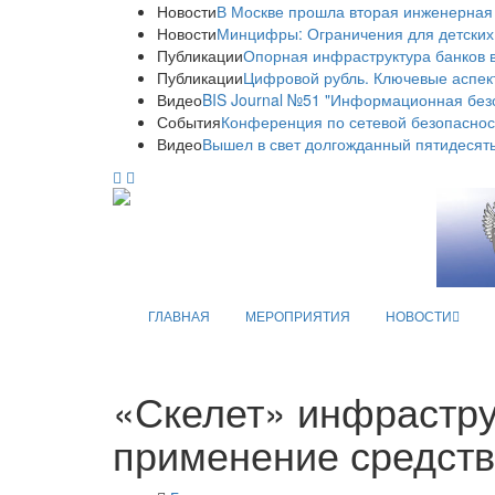
Новости
В Москве прошла вторая инженерная
Новости
Минцифры: Ограничения для детских
Публикации
Опорная инфраструктура банков в
Публикации
Цифровой рубль. Ключевые аспек
Видео
BIS Journal №51 "Информационная без
События
Конференция по сетевой безопаснос
Видео
Вышел в свет долгожданный пятидесяты
ГЛАВНАЯ
МЕРОПРИЯТИЯ
НОВОСТИ
«Скелет» инфрастру
применение средст