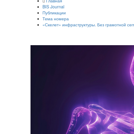
Главная
BIS Journal
Публикации
Тема номера
«Скелет» инфраструктуры. Без грамотной с