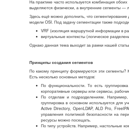
На практике часто используется комбинация обоих
выделяются физически, а внутренние сегменты — л
Здесь ещё можно дополнить, что сегментирование 
модели OSI. Под задачу сегментации также подходи
VRF (изоляция маршрутной информации в рам
виртуальные контексты (логическое разделе
Однако данная тема выходит за рамки нашей стать
Принципы создания сегментов
По какому принципу формируются эти сегменты? К
Есть несколько основных методов:
По функциональности. То есть группировка
корпоративные серверы или сервисы, рабочие 
По отделам и подразделениям. Например, о
группировка в основном используется для уч
Active Directory, OpenLDAP, ALD Pro, FreeIP
управления политикой безопасности на пер
ресурсы можно посещать.
По типу устройств. Например, настольные ком