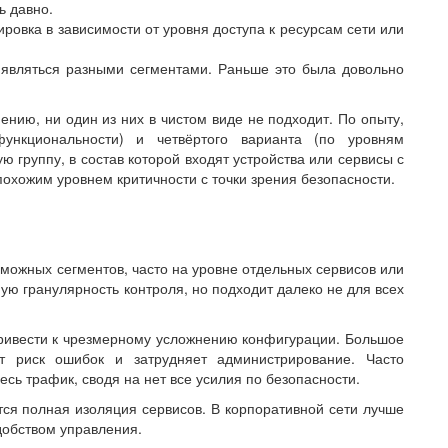
ь давно.
ровка в зависимости от уровня доступа к ресурсам сети или
 являться разными сегментами. Раньше это была довольно
нию, ни один из них в чистом виде не подходит. По опыту,
ункциональности) и четвёртого варианта (по уровням
ю группу, в состав которой входят устройства или сервисы с
охожим уровнем критичности с точки зрения безопасности.
ожных сегментов, часто на уровне отдельных сервисов или
ю гранулярность контроля, но подходит далеко не для всех
ривести к чрезмерному усложнению конфигурации. Большое
т риск ошибок и затрудняет администрирование. Часто
сь трафик, сводя на нет все усилия по безопасности.
ся полная изоляция сервисов. В корпоративной сети лучше
добством управления.