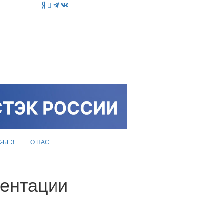
K-БЕЗ
О НАС
ментации