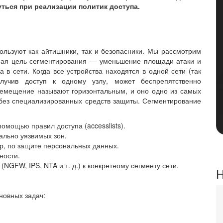
ться при реализации политик доступа.
ользуют как айтишники, так и безопасники. Мы рассмотрим
вная цель сегментирования — уменьшение площади атаки и
 в сети. Когда все устройства находятся в одной сети (так
олучив доступ к одному узлу, может беспрепятственно
ремещение называют горизонтальным, и оно одно из самых
ь без специализированных средств защиты. Сегментирование
омощью правил доступа (accesslists).
ально уязвимых зон.
р, по защите персональных данных.
ности.
GFW, IPS, NTA и т. д.) к конкретному сегменту сети.
Н
новных задач: