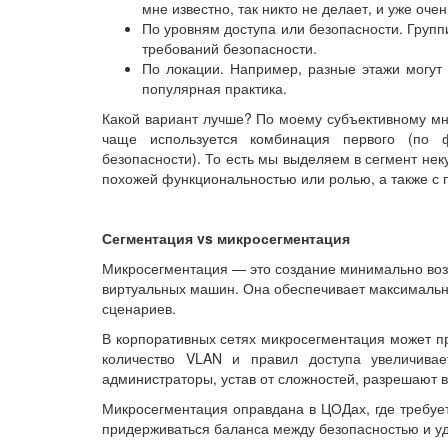
мне известно, так никто не делает, и уже очен
По уровням доступа или безопасности. Группи
требований безопасности.
По локации. Например, разные этажи могут
популярная практика.
Какой вариант лучше? По моему субъективному мне
чаще используется комбинация первого (по ф
безопасности). То есть мы выделяем в сегмент неку
похожей функциональностью или ролью, а также с п
Сегментация vs микросегментация
Микросегментация — это создание минимально возм
виртуальных машин. Она обеспечивает максимальну
сценариев.
В корпоративных сетях микросегментация может п
количество VLAN и правил доступа увеличивае
администраторы, устав от сложностей, разрешают ве
Микросегментация оправдана в ЦОДах, где требует
придерживаться баланса между безопасностью и у