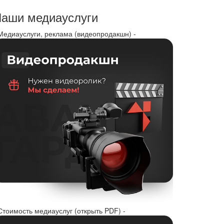
аши медиауслуги
 Медиауслуги, реклама (видеопродакшн) -
Стоимость медиауслуг (открыть PDF) -