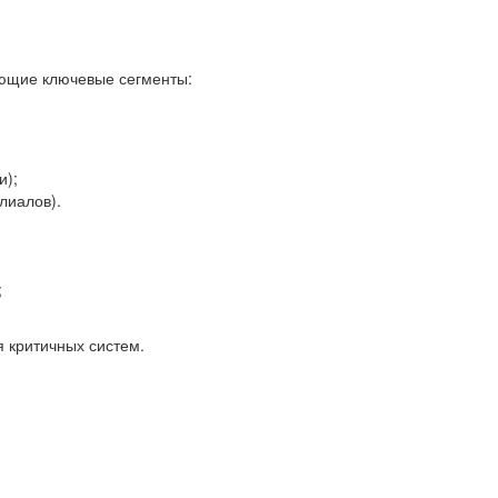
ющие ключевые сегменты:
и);
лиалов).
;
 критичных систем.