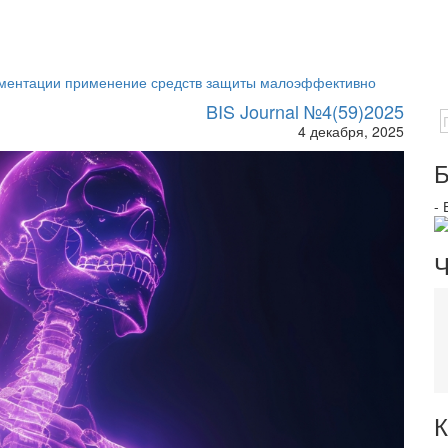
егментации применение средств защиты малоэффективно
BIS Journal №4(59)2025
4 декабря, 2025
Б
-
Ч
К