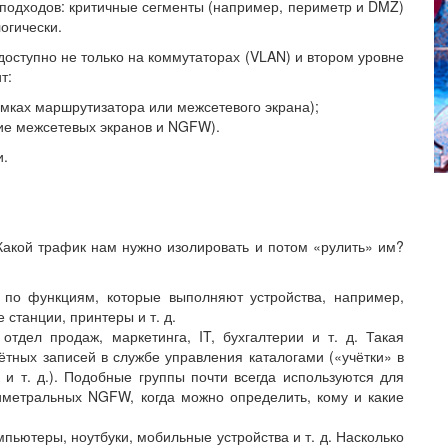
 подходов: критичные сегменты (например, периметр и DMZ)
огически.
доступно не только на коммутаторах (VLAN) и втором уровне
т:
ках маршрутизатора или межсетевого экрана);
ние межсетевых экранов и NGFW).
и.
акой трафик нам нужно изолировать и потом «рулить» им?
 по функциям, которые выполняют устройства, например,
станции, принтеры и т. д.
тдел продаж, маркетинга, IT, бухгалтерии и т. д. Такая
ётных записей в службе управления каталогами («учётки» в
A и т. д.). Подобные группы почти всегда используются для
иметральных NGFW, когда можно определить, кому и какие
пьютеры, ноутбуки, мобильные устройства и т. д. Насколько