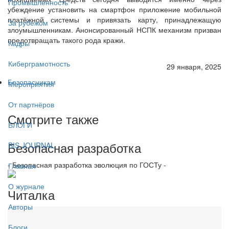
Промышленность
убеждение установить на смартфон приложение мобильной
платёжной системы и привязать карту, принадлежащую
За рубежом
злоумышленникам. Анонсированный НСПК механизм призван
предотвращать такого рода кражи.
Кадры
Киберграмотность
29 января, 2025
Безопасникам
Мероприятия
От партнёров
Смотрите также
БЛОГИ
Безопасная разработка
BIS JOURNAL
- Безопасная разработка эволюция по ГОСТу -
Главная
О журнале
Читалка
Авторы
Блоги