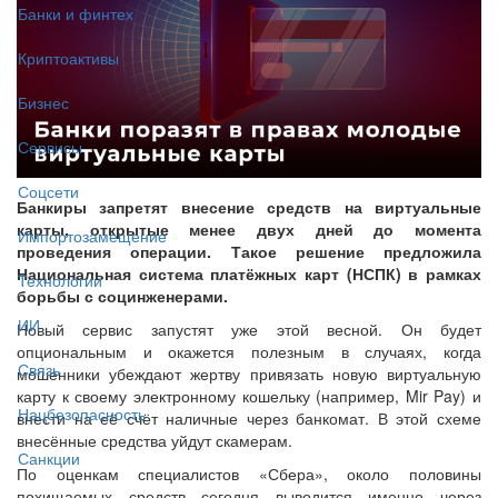
Банки и финтех
Криптоактивы
Бизнес
Сервисы
Соцсети
Банкиры запретят внесение средств на виртуальные
карты, открытые менее двух дней до момента
Импортозамещение
проведения операции. Такое решение предложила
Национальная система платёжных карт (НСПК) в рамках
Технологии
борьбы с социнженерами.
ИИ
Новый сервис запустят уже этой весной. Он будет
опциональным и окажется полезным в случаях, когда
Связь
мошенники убеждают жертву привязать новую виртуальную
карту к своему электронному кошельку (например, Mir Pay) и
Нацбезопасность
внести на её счёт наличные через банкомат. В этой схеме
внесённые средства уйдут скамерам.
Санкции
По оценкам специалистов «Сбера», около половины
похищаемых средств сегодня выводится именно через