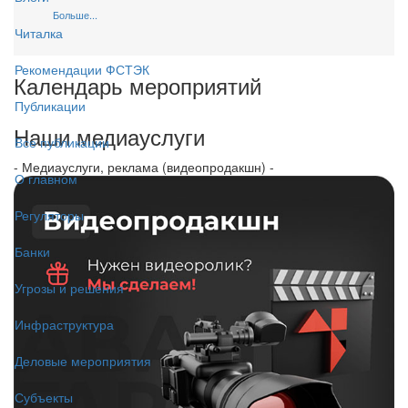
Больше...
Читалка
Рекомендации ФСТЭК
Календарь мероприятий
Публикации
Наши медиауслуги
Все публикации
- Медиауслуги, реклама (видеопродакшн) -
О главном
Регуляторы
Банки
Угрозы и решения
Инфраструктура
Деловые мероприятия
Субъекты