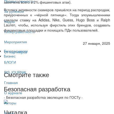
Промышленность
замечена всего в 2% фишинговых атак).
Всплеск активности скамеров пришёлся на период распродаж,
За рубежом
приуроченных к «чёрной пятнице». Тогда злоумышленники
сделали ставку на Adidas, Nike, Guess, Hugo Boss и Ralph
Кадры
Lauren, чтобы, используя фирстиль этих брендов, создавать
фишинговые площадки и похищать ПДн пользователей.
Киберграмотность
Мероприятия
27 января, 2025
Безопасникам
От партнёров
Бизнес
БЛОГИ
BIS JOURNAL
Смотрите также
Главная
Безопасная разработка
О журнале
- Безопасная разработка эволюция по ГОСТу -
Авторы
Читалка
Блоги