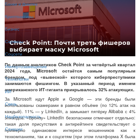
Банки и финтех
Криптоактивы
Бизнес
Сервисы
Соцсети
По данным аналитиков Check Point за четвёртый квартал
Импортозамещение
2024 года, Microsoft остаётся самым популярным
брендом, под «вывеской» которого киберпреступники
Технологии
занимаются фишингом. В указанный период именем
американского ИТ-гиганта прикрывалось 32% атакующих.
ИИ
За Microsoft идут Apple и Google — эти бренды были
Связь
использованы скамерами в равном объёме (по 12% атак на
каждый). 11% — у LinkedIn, а замыкает пятёрку Alibaba с 4%
Нацбезопасность
эпизодов. «Бронзу» LinkedIn безопасники отмечают отдельно:
такая доля присутствия в антирейтинге свидетельствует о
Санкции
примерно одинаковом интересе мошенников как к
техкомпаниям, так и к соцсетям (при этом платформа X была