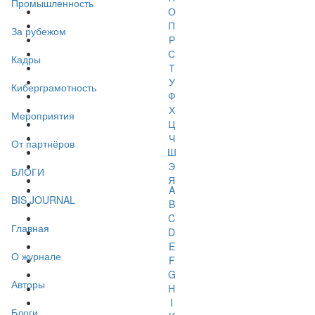
Промышленность
О
П
За рубежом
Р
С
Кадры
Т
У
Киберграмотность
Ф
Х
Мероприятия
Ц
Ч
От партнёров
Ш
Э
БЛОГИ
Я
A
BIS JOURNAL
B
C
Главная
D
E
О журнале
F
G
Авторы
H
I
Блоги