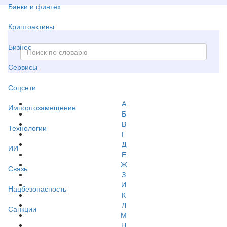
Банки и финтех
Криптоактивы
Бизнес
Сервисы
Соцсети
А
Импортозамещение
Б
В
Технологии
Г
Д
ИИ
Е
Ж
Связь
З
И
Нацбезопасность
К
Л
Санкции
М
Н