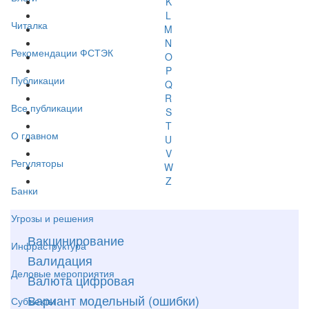
K
L
Читалка
M
N
Рекомендации ФСТЭК
O
P
Публикации
Q
R
Все публикации
S
T
О главном
U
V
Регуляторы
W
Z
Банки
Угрозы и решения
Вакцинирование
Инфраструктура
Валидация
Деловые мероприятия
Валюта цифровая
Вариант модельный (ошибки)
Субъекты