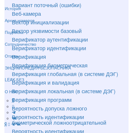
Вариант поточный (ошибки)
История
Веб-камера
Архив номеров
Вектор инициализации
Вектор уязвимости базовый
Подписка
Верификатор аутентификации
Сотрудничество
Верификатор идентификации
Верификация
Отзывы
Верификация биометрическая
ЭНЦИКЛОПЕДИЯ БЕЗОПАСНИКА
Верификация глобальная (в системе ДЭГ)
LEAK-БЕЗ
Верификация и валидация
Верификация локальная (в системе ДЭГ)
О НАС
Верификация программ
Вероятность допуска ложного
Вероятность идентификации
биометрической ложноотрицательной
Вероятность идентификации