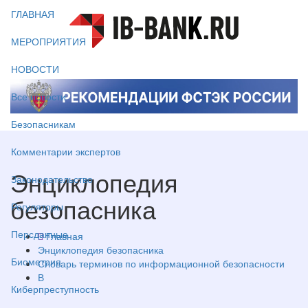
ГЛАВНАЯ
МЕРОПРИЯТИЯ
НОВОСТИ
Все новости
Безопасникам
Комментарии экспертов
Энциклопедия
Законодательство
безопасника
Регуляторы
Персданные
Главная
Энциклопедия безопасника
Биометрия
Словарь терминов по информационной безопасности
В
Киберпреступность