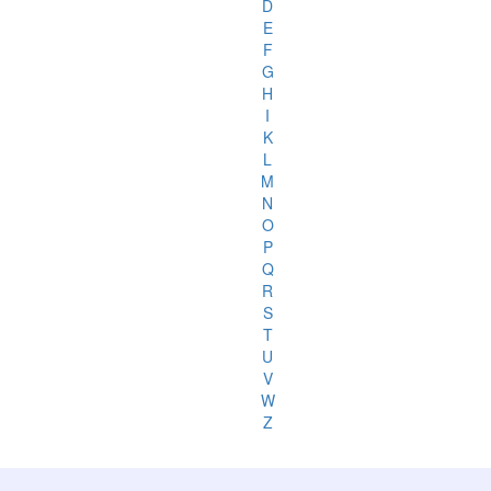
D
E
F
G
H
I
K
L
M
N
O
P
Q
R
S
T
U
V
W
Z