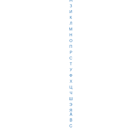
З
И
К
Л
М
Н
О
П
Р
С
Т
У
Ф
Х
Ц
Ч
Ш
Э
Я
A
B
C