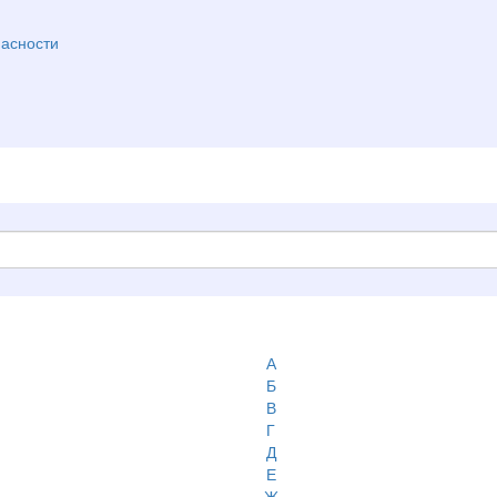
асности
А
Б
В
Г
Д
Е
Ж