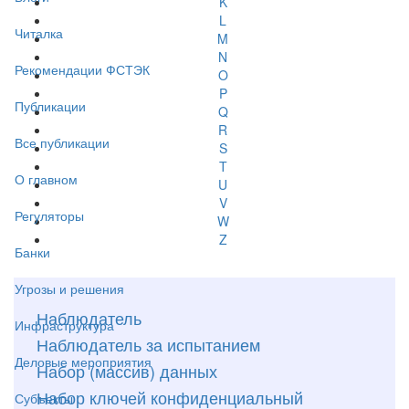
K
L
Читалка
M
N
Рекомендации ФСТЭК
O
P
Публикации
Q
R
Все публикации
S
T
О главном
U
V
Регуляторы
W
Z
Банки
Угрозы и решения
Наблюдатель
Инфраструктура
Наблюдатель за испытанием
Деловые мероприятия
Набор (массив) данных
Набор ключей конфиденциальный
Субъекты