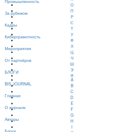
Промышленность
О
П
За рубежом
Р
С
Кадры
Т
У
Киберграмотность
Ф
Х
Мероприятия
Ц
Ч
От партнёров
Ш
Э
БЛОГИ
Я
A
BIS JOURNAL
B
C
Главная
D
E
О журнале
F
G
Авторы
H
I
Блоги