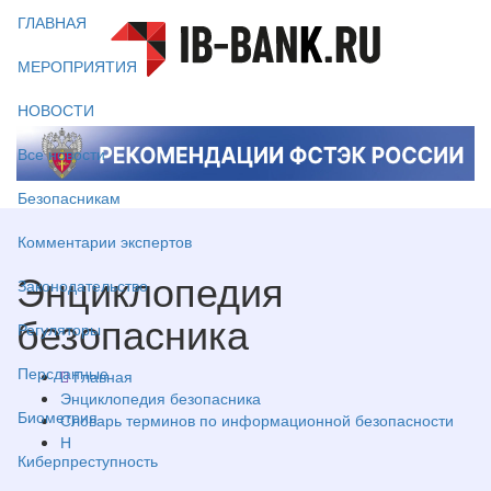
ГЛАВНАЯ
МЕРОПРИЯТИЯ
НОВОСТИ
Все новости
Безопасникам
Комментарии экспертов
Энциклопедия
Законодательство
безопасника
Регуляторы
Персданные
Главная
Энциклопедия безопасника
Биометрия
Словарь терминов по информационной безопасности
Н
Киберпреступность