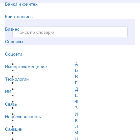
Банки и финтех
Криптоактивы
Бизнес
Сервисы
Соцсети
А
Импортозамещение
Б
В
Технологии
Г
Д
ИИ
Е
Ж
Связь
З
И
Нацбезопасность
К
Л
Санкции
М
Н