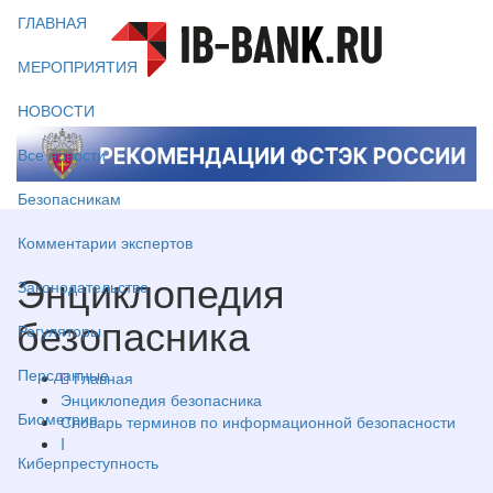
ГЛАВНАЯ
МЕРОПРИЯТИЯ
НОВОСТИ
Все новости
Безопасникам
Комментарии экспертов
Энциклопедия
Законодательство
безопасника
Регуляторы
Персданные
Главная
Энциклопедия безопасника
Биометрия
Словарь терминов по информационной безопасности
I
Киберпреступность