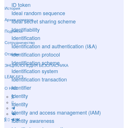
ID token
История
Ideal random sequence
Архив номеров
Ideal secret sharing scheme
Identifiability
Подписка
Identification
Сотрудничество
Identification and authentication (I&A)
Identification protocol
Отзывы
Identification scheme
ЭНЦИКЛОПЕДИЯ БЕЗОПАСНИКА
Identification system
LEAK-БЕЗ
Identification transaction
Identifier
О НАС
Identity
Identity
Identity and access management (IAM)
Identity awareness