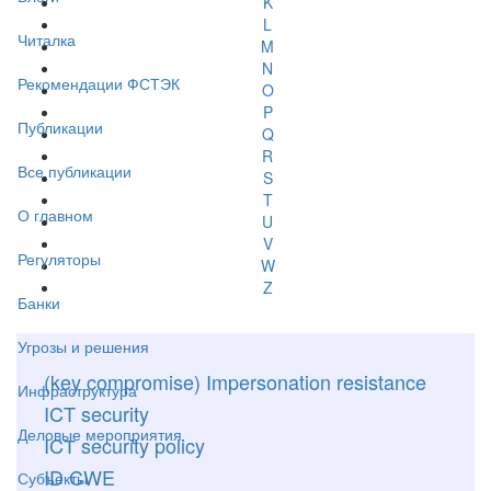
K
L
Читалка
M
N
Рекомендации ФСТЭК
O
P
Публикации
Q
R
Все публикации
S
T
О главном
U
V
Регуляторы
W
Z
Банки
Угрозы и решения
(key compromise) Impersonation resistance
Инфраструктура
ICT security
Деловые мероприятия
ICТ security policy
ID CWE
Субъекты