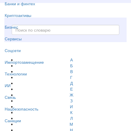
Банки и финтех
Криптоактивы
Бизнес
Сервисы
Соцсети
А
Импортозамещение
Б
В
Технологии
Г
Д
ИИ
Е
Ж
Связь
З
И
Нацбезопасность
К
Л
Санкции
М
Н