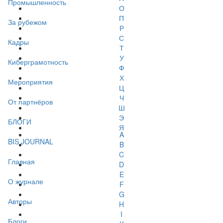
Промышленность
О
П
За рубежом
Р
С
Кадры
Т
У
Киберграмотность
Ф
Х
Мероприятия
Ц
Ч
От партнёров
Ш
Э
БЛОГИ
Я
A
BIS JOURNAL
B
C
Главная
D
E
О журнале
F
G
Авторы
H
I
Блоги