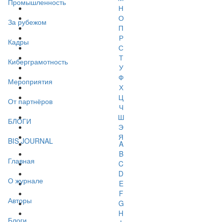
Промышленность
Н
О
За рубежом
П
Р
Кадры
С
Т
Киберграмотность
У
Ф
Мероприятия
Х
Ц
От партнёров
Ч
Ш
БЛОГИ
Э
Я
BIS JOURNAL
A
B
Главная
C
D
О журнале
E
F
Авторы
G
H
Блоги