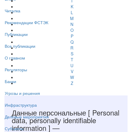
I
K
Читалка
L
M
Рекомендации ФСТЭК
N
O
Публикации
P
Q
Все публикации
R
S
О главном
T
U
Регуляторы
V
W
Банки
Z
Угрозы и решения
Инфраструктура
Данные персональные
[ Personal
Деловые мероприятия
data, personally identifiable
information ]
—
Субъекты