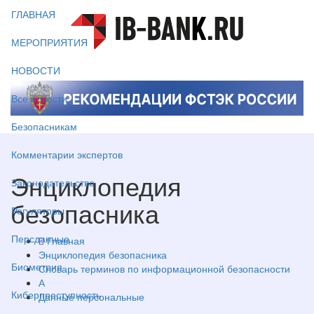
ГЛАВНАЯ
МЕРОПРИЯТИЯ
НОВОСТИ
Все новости
Безопасникам
Комментарии экспертов
Энциклопедия
Законодательство
безопасника
Регуляторы
Персданные
Главная
Энциклопедия безопасника
Биометрия
Словарь терминов по информационной безопасности
А
Киберпреступность
Данные персональные