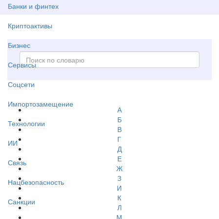
Банки и финтех
Криптоактивы
Бизнес
Сервисы
Соцсети
Импортозамещение
А
Б
Технологии
В
Г
ИИ
Д
Е
Связь
Ж
З
Нацбезопасность
И
К
Санкции
Л
М