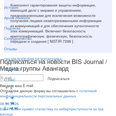
Компонент гарантирования защиты информации,
История
имеющий дело с мерами и управлением,
предназначенными для исключения возможности
Архив номеров
получения лицами неавторизованными информации
из коммуникаций и для обеспечения аутентичности
Подписка
этих коммуникаций. Включает безопасность
криптографическую, физическую, безопасность
Сотрудничество
передачи и создания [ NISTIR 7298 ].
Отзывы
ЭНЦИКЛОПЕДИЯ БЕЗОПАСНИКА
Подписаться на новости BIS Journal /
Медиа группы Авангард
LEAK-БЕЗ
Подписаться
О НАС
Введите ваш E-mail
Отправляя данную форму вы соглашаетесь с
политикой
конфиденциальности персональных данных
06.08.2026
Банк России привёл статистику по киберпреступности за три
месяца