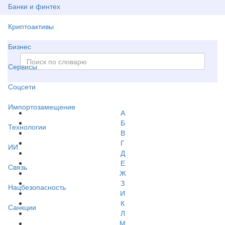
Банки и финтех
Криптоактивы
Бизнес
Сервисы
Соцсети
Импортозамещение
А
Б
Технологии
В
Г
ИИ
Д
Е
Связь
Ж
З
Нацбезопасность
И
К
Санкции
Л
М