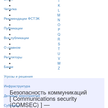
I
K
Читалка
L
M
Рекомендации ФСТЭК
N
O
Публикации
P
Q
Все публикации
R
S
О главном
T
U
Регуляторы
V
W
Банки
Z
Угрозы и решения
Инфраструктура
Безопасность коммуникаций
Деловые мероприятия
[ Communications security
(COMSEC) ]
—
Субъекты