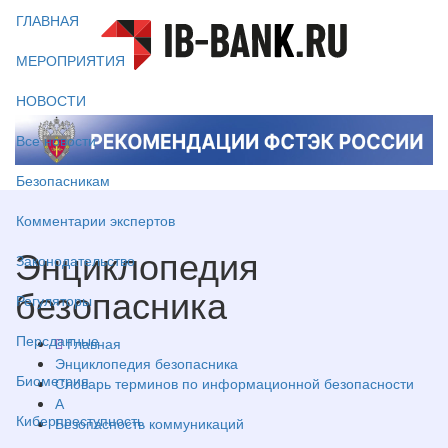
ГЛАВНАЯ
МЕРОПРИЯТИЯ
НОВОСТИ
Все новости
Безопасникам
Комментарии экспертов
Энциклопедия
Законодательство
безопасника
Регуляторы
Персданные
Главная
Энциклопедия безопасника
Биометрия
Словарь терминов по информационной безопасности
А
Киберпреступность
Безопасность коммуникаций