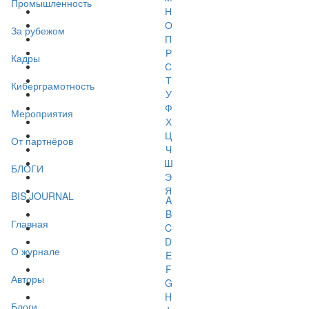
Промышленность
Н
О
За рубежом
П
Р
Кадры
С
Т
Киберграмотность
У
Ф
Мероприятия
Х
Ц
От партнёров
Ч
Ш
БЛОГИ
Э
Я
BIS JOURNAL
A
B
Главная
C
D
О журнале
E
F
Авторы
G
H
Блоги