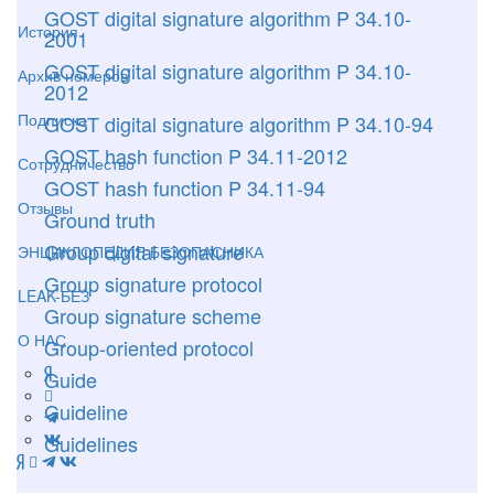
GOST digital signature algorithm P 34.10-
История
2001
GOST digital signature algorithm P 34.10-
Архив номеров
2012
Подписка
GOST digital signature algorithm P 34.10-94
GOST hash function P 34.11-2012
Сотрудничество
GOST hash function P 34.11-94
Отзывы
Ground truth
Group digital signature
ЭНЦИКЛОПЕДИЯ БЕЗОПАСНИКА
Group signature protocol
LEAK-БЕЗ
Group signature scheme
О НАС
Group-oriented protocol
Guide
Guideline
Guidelines