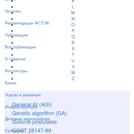
K
L
Читалка
M
N
Рекомендации ФСТЭК
O
P
Публикации
Q
R
Все публикации
S
T
О главном
U
V
Регуляторы
W
Z
Банки
Угрозы и решения
General AI (AGI)
Инфраструктура
Genetic algorithm (GA)
Деловые мероприятия
Golomb postulates
GOST 28147-89
Субъекты