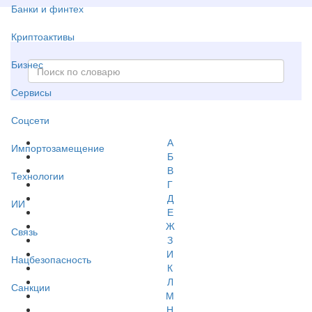
Банки и финтех
Криптоактивы
Бизнес
Сервисы
Соцсети
А
Импортозамещение
Б
В
Технологии
Г
Д
ИИ
Е
Ж
Связь
З
И
Нацбезопасность
К
Л
Санкции
М
Н