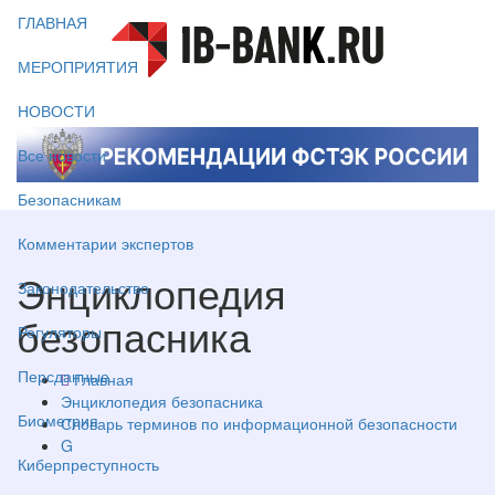
ГЛАВНАЯ
МЕРОПРИЯТИЯ
НОВОСТИ
Все новости
Безопасникам
Комментарии экспертов
Энциклопедия
Законодательство
безопасника
Регуляторы
Персданные
Главная
Энциклопедия безопасника
Биометрия
Словарь терминов по информационной безопасности
G
Киберпреступность