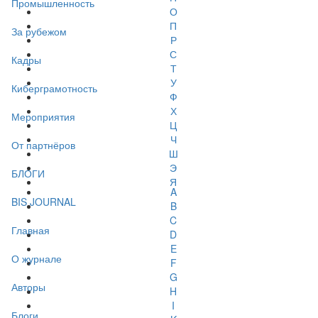
Промышленность
О
П
За рубежом
Р
С
Кадры
Т
У
Киберграмотность
Ф
Х
Мероприятия
Ц
Ч
От партнёров
Ш
Э
БЛОГИ
Я
A
BIS JOURNAL
B
C
Главная
D
E
О журнале
F
G
Авторы
H
I
Блоги